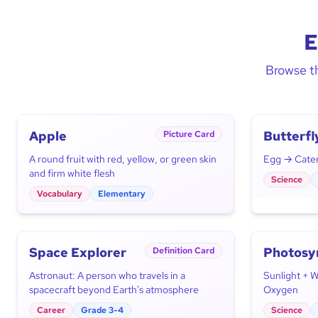
E
Browse th
Apple
Butterfl
Picture Card
Cycle
A round fruit with red, yellow, or green skin
Egg → Caterp
and firm white flesh
Science
Vocabulary
Elementary
Space Explorer
Photosy
Definition Card
Astronaut: A person who travels in a
Sunlight + 
spacecraft beyond Earth's atmosphere
Oxygen
Career
Grade 3-4
Science