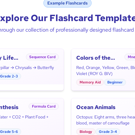
Example Flashcards
xplore Our Flashcard Templat
rough our collection of professionally designed flashcar
y Life
Colors of the
Sequence Card
Mne
Rainbow
illar → Chrysalis → Butterfly
Red, Orange, Yellow, Green, Bl
Violet (ROY G. BIV)
Grade 2-3
Memory Aid
Beginner
nthesis
Ocean Animals
Formula Card
Water + CO2 = Plant Food +
Octopus: Eight arms, three hear
blood, master of camouflage
Grade 5-6
Biology
Grade 3-4