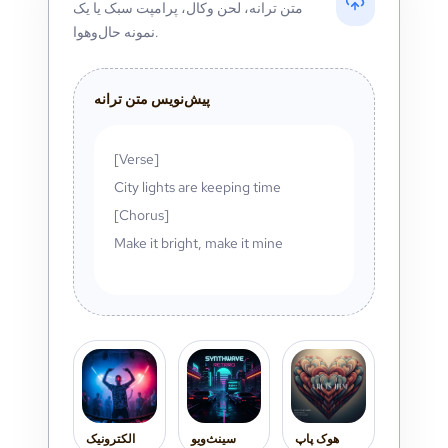
متن ترانه، لحن وکال، پرامپت سبک یا یک
نمونه حال‌وهوا.
پیش‌نویس متن ترانه
[Verse]
City lights are keeping time
[Chorus]
Make it bright, make it mine
هوک پاپ
سینث‌ویو
الکترونیک