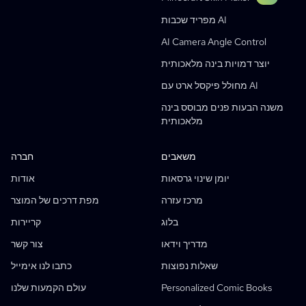
מחולל Manga Text Bubble
מפריד שכבות AI
מחולל סטוריבורד AI
AI Camera Angle Control
AI Screenplay Editor
יוצר דמויות בינה מלאכותית
תבנית תסריט חינמית
מחולל פיקסל ארט עם AI
מחולל תסריטים AI
משנה הבעות פנים מבוסס בינה
Camera Angle Control
מלאכותית
מחולל רקעים בינה מלאכותית
העברת סגנון תמונה בינה מלאכותית
משאבים
חברה
מחולל פוזות בינה מלאכותית
יומן שינוי גרסאות
אודות
יוצר דמויות בינה מלאכותית
מרכז עזרה
מפת דרכים של המוצר
עיצוב דמויות ב-AI
בלוג
קריירות
מחולל אנימה מבוסס בינה מלאכותית
מדריך וידאו
צור קשר
מפעל קומיקס ב-AI
שאלות נפוצות
כתבו לנו אימייל
כותב סיפורים AI
יוצר ספרי סיפורים לילדים
Personalized Comic Books
עולם הקמעות שלנו
תכונות