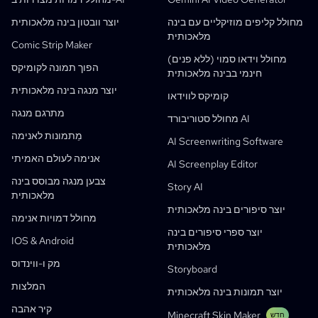
מחולל קומיקס חינמי מבוסס AI
מורים ותלמידים
SHOTDECK
שיווק תוכן
מחולל קליפים מוזיקליים עם בינה
יוצר וובטון בינה מלאכותית
מלאכותית
סטודיו מנגה ב-AI
חינוך
Black Forest Labs
שיווק מוצר
Comic Strip Maker
מחולל וידאו סמוי (ללא פנים)
קומיקס לווידאו
Music To Video
חדש
מעצב תנועה בינה מלאכותית בחינם
Enterprise
העתק
Graph Comics For Dynamic Graphs
הפוך תמונה לקומיקס
חינמי בבינה מלאכותית
וידאו לקומיקס
סטארט-אפים
ElevenLabs
Enterprise
יוצר מנגה בינה מלאכותית
קומיקס לווידאו
יוצרים
קוד פתוח
Comflowy
OmniAudio
כלי AI למורים ולתלמידים
מחולל סיפורים בקול
אמנות סדרתית
PuppyAgent
מתרגם מנגה
מחולל סטוריבורד AI
Kusa
מחולל דמויות מצוירות ב-AI
יוצר וידאו בינה מלאכותית
מֵתמונות לאנימה
AI Screenwriting Software
הפוך תמונה לקומיקס
יוצר ספרי סיפורים לילדים
אנימה לעולם האמיתי
AI Screenplay Editor
הפוך תמונה לציור/קריקטורה
יוצר ספרי סיפורים בינה מלאכותית
צבען מנגה מבוסס בינה
Story AI
מלאכותית
קומיקס חינוכי ב-AI
יוצר וובטון בינה מלאכותית
יוצר סיפורים בינה מלאכותית
מחולל דמויות אנימה
תהליכים גנרטיביים
מחולל מנגה קוריאנית מבוסס AI
חדש
יוצר ספרי סיפורים בינה
IOS & Android
מלאכותית
וובטונים
יוצר מנגה בינה מלאכותית
חדש
מק ו-ווינדוס
Storyboard
Social Media Comics
המלצות
יוצר תמונות בינה מלאכותית
Bible Comic Maker
קיר אהבה
Minecraft Skin Maker
חדש