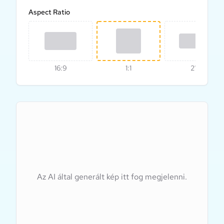
Aspect Ratio
16:9
1:1
21:9
Az AI által generált kép itt fog megjelenni.