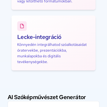
vagy letölthető formátumokban.
Lecke-integráció
Könnyedén integrálhatod szóalkotásaidat
óratervekbe, prezentációkba,
munkalapokba és digitális
tevékenységekbe.
AI Szóképművészet Generátor