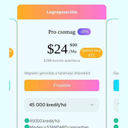
Legnépszerűbb
Pro csomag
20
%
-
20
%
$24
$30
olj meg
Spórolj meg
/Mo
$43
$72
$288
évente számlázva
tosít
Végtelen generálás a határtalan ötletekért
Gyors, üz
Frissítés
45 000 kredit/hó
135 
ása
45000 kredit/hó
1350
Minden a STANDARD csomagban
Mind