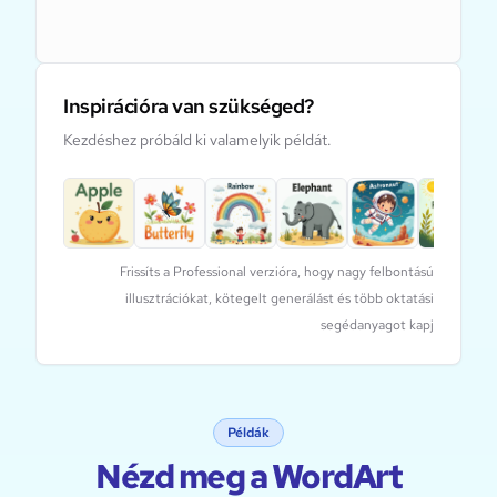
Inspirációra van szükséged?
Kezdéshez próbáld ki valamelyik példát.
Frissíts a Professional verzióra, hogy nagy felbontású
illusztrációkat, kötegelt generálást és több oktatási
segédanyagot kapj
Példák
Nézd meg a WordArt