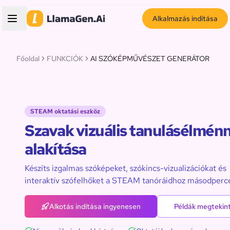
Alkalmazás indítása
Főoldal
FUNKCIÓK
AI SZÓKÉPMŰVÉSZET GENERÁTOR
STEAM oktatási eszköz
Szavak vizuális tanulásélmén
alakítása
Készíts izgalmas szóképeket, szókincs-vizualizációkat és
interaktív szófelhőket a STEAM tanóráidhoz másodperce
Alkotás indítása ingyenesen
Példák megtekin