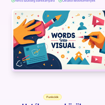
Nincs szükség bankkártyára
Oktatói kedvezmények
Tudomány
Technológia
Mérnöki
tudományo
Matematika
Művészetek
Szókincs
Funkciók