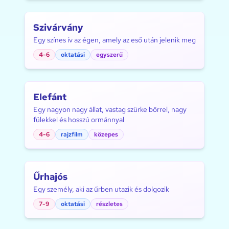
Szivárvány
Egy színes ív az égen, amely az eső után jelenik meg
4-6
oktatási
egyszerű
Elefánt
Egy nagyon nagy állat, vastag szürke bőrrel, nagy
fülekkel és hosszú ormánnyal
4-6
rajzfilm
közepes
Űrhajós
Egy személy, aki az űrben utazik és dolgozik
7-9
oktatási
részletes