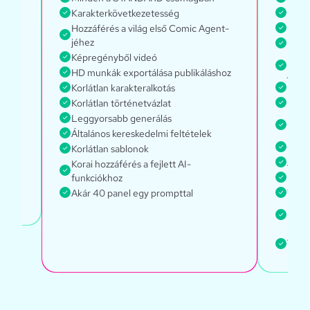
Karakterkövetkezetesség
Every
Hozzáférés a világ első Comic Agent-
Korlá
jéhez
Kara
Képregényből videó
Hozzá
HD munkák exportálása publikáláshoz
jéhez
Korlátlan karakteralkotás
Korlá
Korlátlan történetvázlat
Legg
Leggyorsabb generálás
Hozz
mode
Általános kereskedelmi feltételek
Glob
Korlátlan sablonok
Által
Korai hozzáférés a fejlett AI-
funkciókhoz
Fiók 
Akár 40 panel egy prompttal
Tagok
Mind
hozz
Akár 
prom