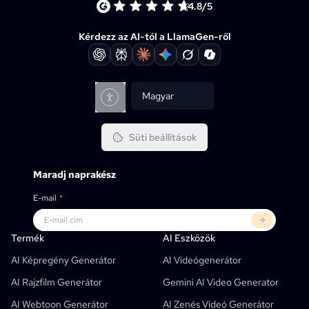
4.8/5
Kérdezz az AI-tól a LlamaGen-ről
Magyar
Süti beállítások
Maradj naprakész
E-mail
*
Termék
LlamaGen Erre:
PARTNEREK
Felhasználási Esetek
Termék
AI Eszközök
Ingyenes AI Képregénycsík Generátor
Tanárok
OpenAI
Képregény API-K
AI Képregény Generátor
AI Videógenerátor
AI Gyermekkönyv Generátor
Diákok
Meta
Digitális Kampány
AI Rajzfilm Generátor
Gemini AI Video Generator
Ingyenes AI Képregény Generátor
Tanárok És Diákok
SHOTDECK
Tartalommarketing
AI Webtoon Generátor
AI Zenés Videó Generátor