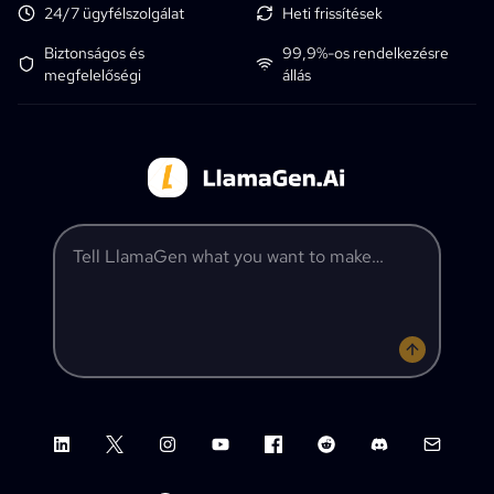
24/7 ügyfélszolgálat
Heti frissítések
Biztonságos és
99,9%-os rendelkezésre
megfelelőségi
állás
Tell LlamaGen what you want to make
LinkedIn
X (Twitter)
Instagram
YouTube
Facebook group
Reddit
Discord
Email su