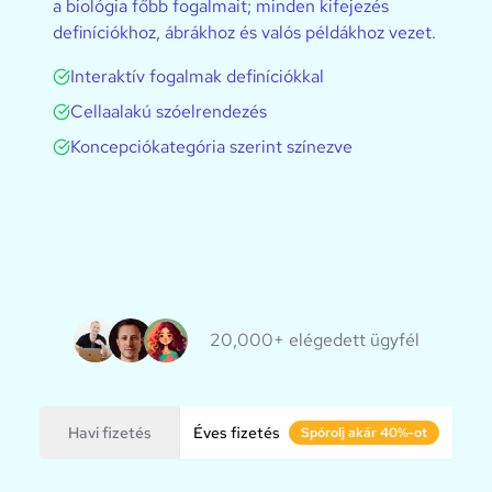
a biológia főbb fogalmait; minden kifejezés
definíciókhoz, ábrákhoz és valós példákhoz vezet.
Interaktív fogalmak definíciókkal
Cellaalakú szóelrendezés
Koncepciókategória szerint színezve
20,000+ elégedett ügyfél
Havi fizetés
Éves fizetés
Spórolj akár 40%-ot