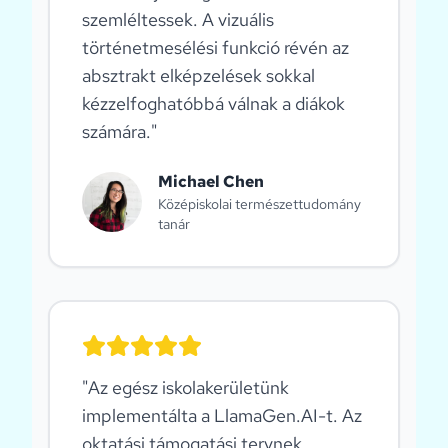
szemléltessek. A vizuális
történetmesélési funkció révén az
absztrakt elképzelések sokkal
kézzelfoghatóbbá válnak a diákok
számára.
"
Michael Chen
Középiskolai természettudomány
tanár
"
Az egész iskolakerületünk
implementálta a LlamaGen.AI-t. Az
oktatási támogatási tervnek