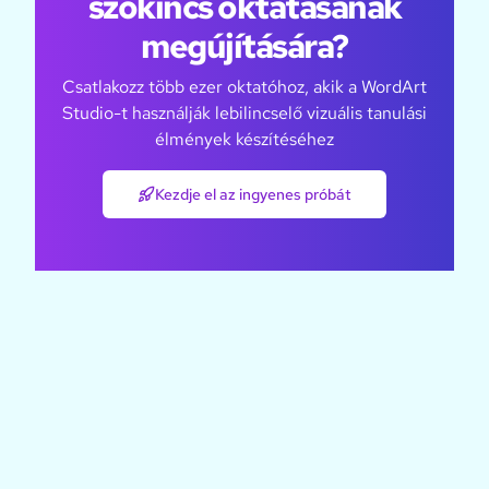
szókincs oktatásának
megújítására?
Csatlakozz több ezer oktatóhoz, akik a WordArt
Studio-t használják lebilincselő vizuális tanulási
élmények készítéséhez
Kezdje el az ingyenes próbát