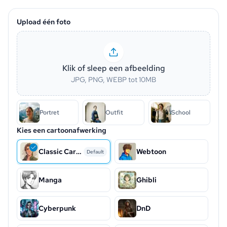
Upload één foto
Klik of sleep een afbeelding
JPG, PNG, WEBP tot 10MB
Portret
Outfit
School
Kies een cartoonafwerking
Classic Cartoon
Webtoon
Default
Manga
Ghibli
Cyberpunk
DnD