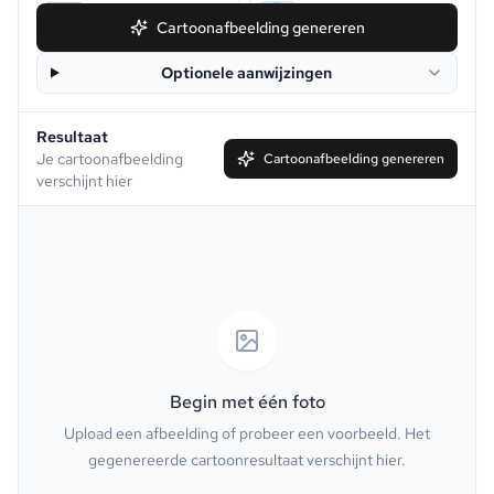
Snoopy
Chibi
Cartoonafbeelding genereren
Optionele aanwijzingen
Disney
Clay
Resultaat
Simpson
South Park
Je cartoonafbeelding
Cartoonafbeelding genereren
verschijnt hier
Family Guy
Muppet
Line Art
Caricature
Watercolor
Van Gogh
Oil Painting
Minecraft
Begin met één foto
Upload een afbeelding of probeer een voorbeeld. Het
GTA
PS2
gegenereerde cartoonresultaat verschijnt hier.