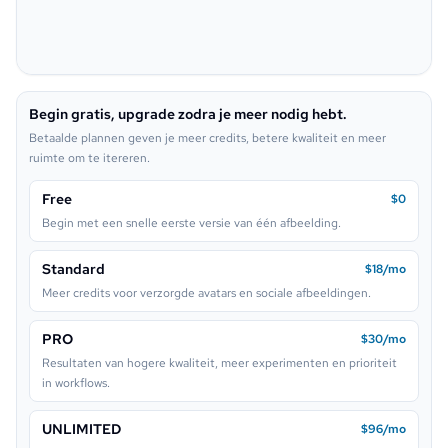
Pixel
Dark Fantasy
Pop Art
Neon Sign
Begin gratis, upgrade zodra je meer nodig hebt.
Lego
Betaalde plannen geven je meer credits, betere kwaliteit en meer
ruimte om te itereren.
Free
$0
Begin met een snelle eerste versie van één afbeelding.
Standard
$18/mo
Meer credits voor verzorgde avatars en sociale afbeeldingen.
PRO
$30/mo
Resultaten van hogere kwaliteit, meer experimenten en prioriteit
in workflows.
UNLIMITED
$96/mo