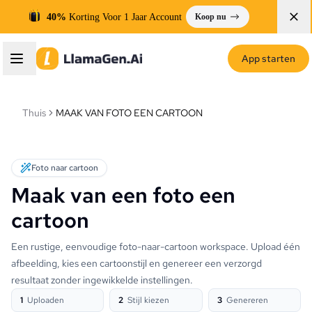
40%
Korting Voor 1 Jaar Account
Koop nu
App starten
Thuis
MAAK VAN FOTO EEN CARTOON
Foto naar cartoon
Maak van een foto een
cartoon
Een rustige, eenvoudige foto-naar-cartoon workspace. Upload één
afbeelding, kies een cartoonstijl en genereer een verzorgd
resultaat zonder ingewikkelde instellingen.
1
Uploaden
2
Stijl kiezen
3
Genereren