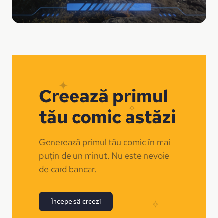
✦
Creează primul
✧
tău comic astăzi
Generează primul tău comic în mai
puțin de un minut. Nu este nevoie
de card bancar.
Începe să creezi
✧