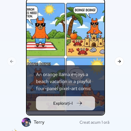
Previous slide
Next s
An orange llama enjoys a
beach vacation in a playful
four-panel pixel-art comic
strip.
Explorați-l
Terry
F
Creat acum 1 oră