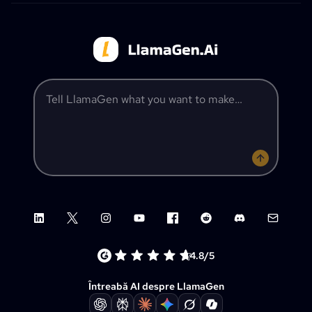
Tell LlamaGen what you want to make
LinkedIn
X (Twitter)
Instagram
YouTube
Facebook group
Reddit
Discord
Email su
4.8/5
Întreabă AI despre LlamaGen