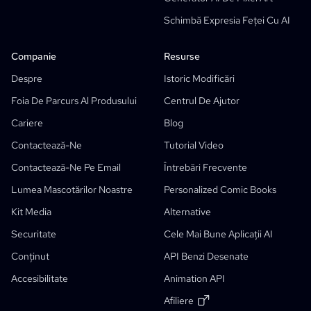
Generator AI De Scenarii
Schimbă Expresia Feței Cu AI
Camera Angle Control
Generator AI De Fundaluri
Companie
Resurse
Transfer Stil Imagine AI
Despre
Istoric Modificări
Generator De Poziții AI
Foia De Parcurs Al Produsului
Centrul De Ajutor
Generator De Personaje AI
Cariere
Blog
Design Personaj AI
Contactează-Ne
Tutorial Video
Generator Anime AI
Contactează-Ne Pe Email
Întrebări Frecvente
AI Comic Factory
Lumea Mascotărilor Noastre
Personalized Comic Books
Redactor AI De Povești
Generator De Cărți Pentru Copii
Funcționalități
Kit Media
Alternative
Fluxuri Generative
Securitate
Cele Mai Bune Aplicații AI
Generator De Carte Cu Povești AI
Acel Comic
Conținut
API Benzi Desenate
Imagine În Anime
Generator AI De Scenariu Manga
Filtru Imagine Alb-Negru
Colorizare Manga AI
Manga Maker
Traducător Manga
Anime În Viața Reală
Generator De Personaje Anime
Nou
Generator AI De Pixel Art
Nou
Accesibilitate
Animation API
Instrument De Decupare Fișă De Personaje
Afiliere