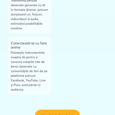
Transformă benzile
desenate generate cu AI
în formate diverse, precum
storyboard-uri, ficțiuni,
videoclipuri și audio,
extinzând posibilitățile
creative.
Conectează-te cu fanii
anime
Folosește instrumentele
noastre AI pentru a
conecta creațiile tale de
benzi desenate cu
comunitățile de fani de pe
platforme precum
Facebook, YouTube, Line
și Pixiv, extinzându-ți
audiența.