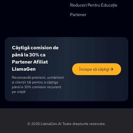
Instrument De Segmentare Panou De Benzi Desenate
Reduceri Pentru Educație
Divizor De Straturi AI
Reducere Pentru Studenți
Partener
Câștigă comision de
până la 30% ca
Partener Afiliat
LlamaGen
Începe să câștigi
Recomandă prietenii, urmăritorii
și clienții tăi pentru a câștiga
până la 30% comision recurent
pe viață!
English
English (UK)
English (CA)
English (AU)
English (IN)
Japanese
Ch
© 2026 LlamaGen.Ai
Toate drepturile rezervate
.