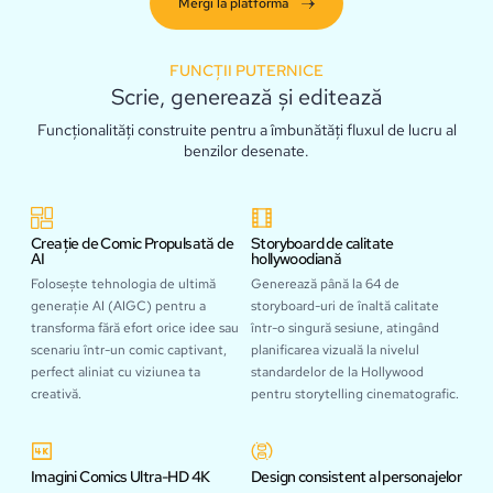
Mergi la platformă
FUNCȚII PUTERNICE
Scrie, generează și editează
Funcționalități construite pentru a îmbunătăți fluxul de lucru al
benzilor desenate.
Creație de Comic Propulsată de
Storyboard de calitate
AI
hollywoodiană
Folosește tehnologia de ultimă
Generează până la 64 de
generație AI (AIGC) pentru a
storyboard-uri de înaltă calitate
transforma fără efort orice idee sau
într-o singură sesiune, atingând
scenariu într-un comic captivant,
planificarea vizuală la nivelul
perfect aliniat cu viziunea ta
standardelor de la Hollywood
creativă.
pentru storytelling cinematografic.
Imagini Comics Ultra-HD 4K
Design consistent al personajelor