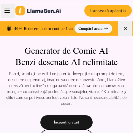
Lansează aplicația
40%
Reducere pentru cont pe 1 an
Cumpără acum
Generator de Comic AI
Benzi desenate AI nelimitate
Rapid, simplu și incredibil de puternic. Începeți cu un prompt de text,
descriere de personaj, imagine sau idee de poveste. Apoi, LlamaGen
creează pentru tine întreaga bandă desenată, webtoon, manhwa sau
manga — cu consistență perfectă a personajelor, vizuale 4K uimitoare și
stiluri care se potrivesc perfect viziunii tale. Nu sunt necesare abilități de
desen.
Începeți gratuit