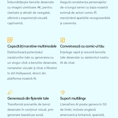
Îmbunătățește benzile desenate
Asigură consistența personajelor
cu imagini uimitoare 4K, pentru
de-a lungul seriei cu baza noastră
claritate și detalii de neegalat,
extinsă de actori comic IP,
oferind o experiență vizuală
menținând aparițiile recognoscibile
captivantă.
și coerente.
Capacități narative multimodale
Conversează cu comic-ul tău
Deblochează potențialul
Înțelege rapid și rezumă benzile
narațiunilor tale cu generarea cu
tale desenate cu asistentul nostru
un singur click a benzilor desenate,
AI de chat.
romanelor vizuale și chiar a filmelor
în stil Hollywood, direct din
platforma noastră AI.
Generează din fișierele tale
Suport multilingv
Transformă scenariile de benzi
LlamaGen.Ai poate genera în 50
desenate în conținut vizual, prin
de limbi, inclusiv engleză
generare bazată pe sursă.
americană și britanică, spaniolă,