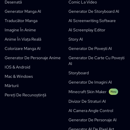
Desenată
Comic La Video
Creatori
Open Source
Comflowy
OmniAudio
Generator De Povești Vocale
Artă Secvențială
PuppyAgent
Instrumente AI Pentru Profesori Și Elevi
Generator Manga AI
Generator De Storyboard AI
Kusa
Generator De Desene Animate AI
Generator Video AI
Traducător Manga
AI Screenwriting Software
Transformă Imaginea În Bandă Desenată
Generator De Cărți Pentru Copii
Imagine În Anime
AI Screenplay Editor
Transformă Poza În Desen Animat
Generator De Carte Cu Povești AI
Anime În Viața Reală
Story AI
Generator Webtoon AI
Benzi Desenate Educative AI
Colorizare Manga AI
Generator De Povești AI
Fluxuri Generative
Generator AI Pentru Manhwa
Nou
Generator De Personaje Anime
Generator De Carte Cu Povești
AI
Webtoons
Generator Manga AI
Nou
IOS & Android
Storyboard
Social Media Comics
Mac & Windows
Generator De Imagini AI
Bible Comic Maker
Mărturii
Minecraft Skin Maker
Nou
Generator De Baloane Text Manga
Pereți De Recunoștință
Divizor De Straturi AI
Generator De Storyboard AI
AI Camera Angle Control
AI Screenplay Editor
Generator De Personaje AI
Șablon Gratuit De Storyboard
Generator AI De Pixel Art