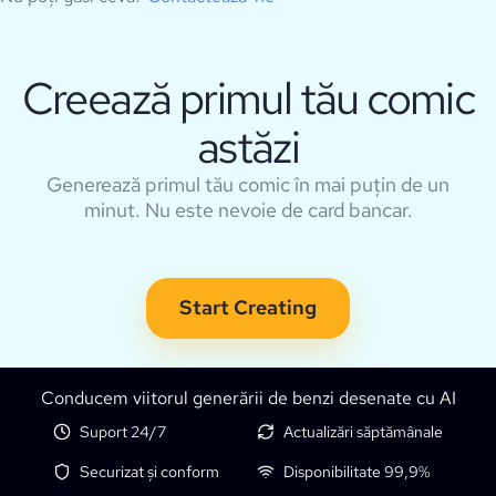
Creează primul tău comic
astăzi
Generează primul tău comic în mai puțin de un
minut. Nu este nevoie de card bancar.
Start Creating
Conducem viitorul generării de benzi desenate cu AI
Suport 24/7
Actualizări săptămânale
Securizat și conform
Disponibilitate 99,9%