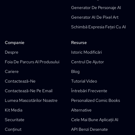
Generator De Personaje AI
Șablon Gratuit De Storyboard
Generator AI De Pixel Art
Generator AI De Scenarii
Schimbă Expresia Feței Cu AI
Camera Angle Control
Generator AI De Fundaluri
Companie
Resurse
Transfer Stil Imagine AI
Despre
Istoric Modificări
Generator De Poziții AI
Foia De Parcurs Al Produsului
Centrul De Ajutor
Generator De Personaje AI
Cariere
Blog
Design Personaj AI
Contactează-Ne
Tutorial Video
Generator Anime AI
Contactează-Ne Pe Email
Întrebări Frecvente
AI Comic Factory
Lumea Mascotărilor Noastre
Personalized Comic Books
Redactor AI De Povești
Generator De Cărți Pentru Copii
Funcționalități
Kit Media
Alternative
Fluxuri Generative
Securitate
Cele Mai Bune Aplicații AI
Generator De Carte Cu Povești AI
Acel Comic
Conținut
API Benzi Desenate
Imagine În Anime
Generator AI De Scenariu Manga
Filtru Imagine Alb-Negru
Colorizare Manga AI
Manga Maker
Traducător Manga
Anime În Viața Reală
Generator De Personaje Anime
Nou
Generator AI De Pixel Art
Nou