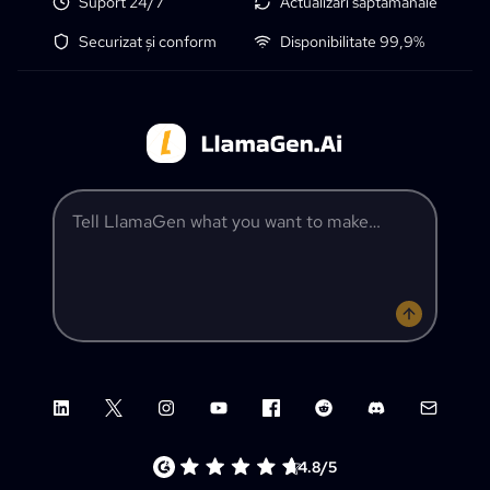
Suport 24/7
Actualizări săptămânale
Securizat și conform
Disponibilitate 99,9%
Tell LlamaGen what you want to make
LinkedIn
X (Twitter)
Instagram
YouTube
Facebook group
Reddit
Discord
Email su
4.8/5