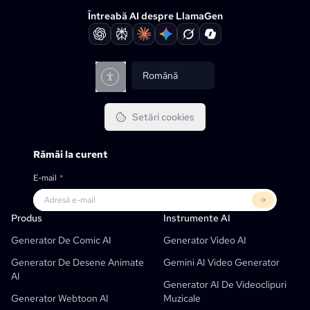
Întreabă AI despre LlamaGen
Română
Setări cookies
Rămâi la curent
E-mail
*
Produs
LlamaGen Pentru
PARTENERI
Utilizări
Produs
Instrumente AI
Generator Gratuit AI De Benzi Desenate
Profesori
OpenAI
API-Uri Pentru Benzi Desenate
Generator De Comic AI
Generator Video AI
Generator AI De Cărți Pentru Copii
Studenți
Meta
Campanie Digitală
Generator De Desene Animate
Gemini AI Video Generator
AI
Generator Gratuit De Benzi Desenate AI
Profesori Și Elevi
SHOTDECK
Marketing De Conținut
Generator AI De Videoclipuri
Generator Webtoon AI
Muzicale
Studio AI Manga
Educație
Black Forest Labs
Marketing De Produs