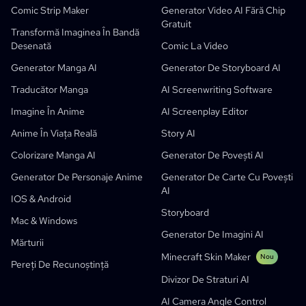
Comic Strip Maker
Generator Video AI Fără Chip
Comic La Video
Music To Video
Nou
Designer De Mișcare AI Gratuit
Enterprise
Replică
Graph Comics For Dynamic Graphs
Gratuit
Transformă Imaginea În Bandă
Video În Comic
Startup-Uri
ElevenLabs
Enterprise
Desenată
Comic La Video
Creatori
Open Source
Comflowy
OmniAudio
Generator De Povești Vocale
Artă Secvențială
PuppyAgent
Instrumente AI Pentru Profesori Și Elevi
Generator Manga AI
Generator De Storyboard AI
Kusa
Generator De Desene Animate AI
Generator Video AI
Traducător Manga
AI Screenwriting Software
Transformă Imaginea În Bandă Desenată
Generator De Cărți Pentru Copii
Imagine În Anime
AI Screenplay Editor
Transformă Poza În Desen Animat
Generator De Carte Cu Povești AI
Anime În Viața Reală
Story AI
Generator Webtoon AI
Benzi Desenate Educative AI
Colorizare Manga AI
Generator De Povești AI
Fluxuri Generative
Generator AI Pentru Manhwa
Nou
Generator De Personaje Anime
Generator De Carte Cu Povești
AI
Webtoons
Generator Manga AI
Nou
IOS & Android
Storyboard
Social Media Comics
Mac & Windows
Generator De Imagini AI
Bible Comic Maker
Mărturii
Minecraft Skin Maker
Nou
Generator De Baloane Text Manga
Pereți De Recunoștință
Divizor De Straturi AI
Generator De Storyboard AI
AI Camera Angle Control
AI Screenplay Editor