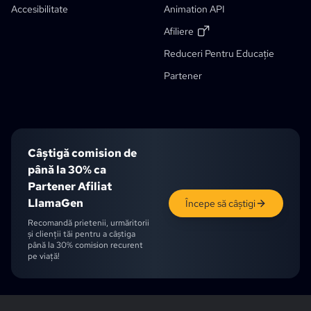
Accesibilitate
Animation API
Instrument De Decupare Fișă De Personaje
Afiliere
Instrument De Segmentare Panou De Benzi Desenate
Reduceri Pentru Educație
Divizor De Straturi AI
Reducere Pentru Studenți
Partener
Câștigă comision de
până la 30% ca
Partener Afiliat
LlamaGen
Începe să câștigi
Recomandă prietenii, urmăritorii
și clienții tăi pentru a câștiga
până la 30% comision recurent
pe viață!
English
English (UK)
English (CA)
English (AU)
English (IN)
Japanese
Ch