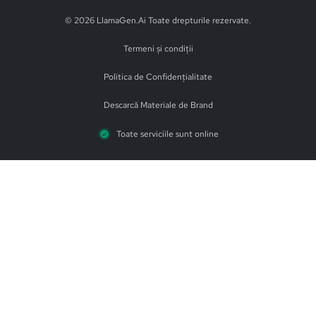
© 2026 LlamaGen.Ai
Toate drepturile rezervate
.
Termeni și condiții
Politica de Confidențialitate
Descarcă Materiale de Brand
Toate serviciile sunt online