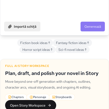
Importă schiță
Generează
Fiction book ideas
↑
Fantasy fiction ideas
↑
Horror script ideas
↑
Sci-fi novel ideas
↑
FULL AI STORY WORKSPACE
Plan, draft, and polish your novel in Story
Move beyond one-off generation with chapters, outlines,
character arcs, visual storyboards, and ongoing AI editing.
Chapters
Personaje
Storyboards
Open Story Workspace