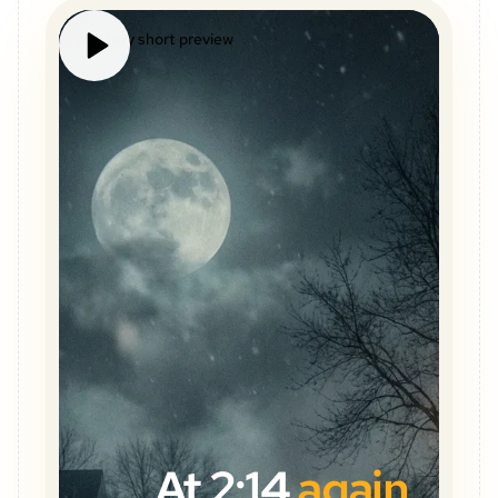
Mystery short preview
At 2:14
again