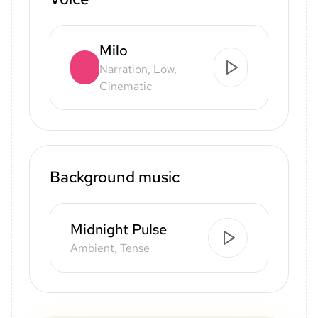
Milo
Narration, Low,
Cinematic
Background music
Midnight Pulse
Ambient, Tense