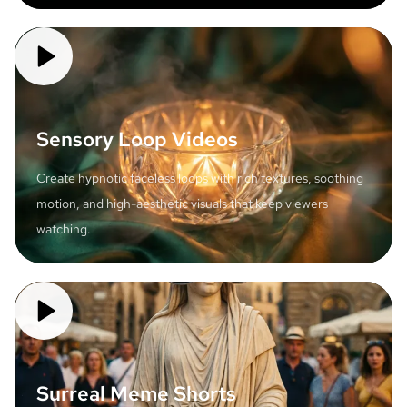
Sensory Loop Videos
Create hypnotic faceless loops with rich textures, soothing
motion, and high-aesthetic visuals that keep viewers
watching.
Surreal Meme Shorts