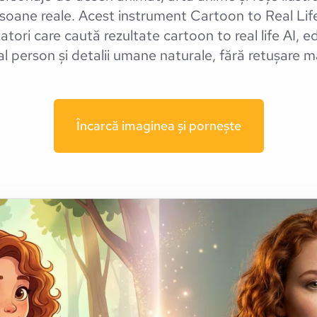
rsoane reale. Acest instrument Cartoon to Real Life
zatori care caută rezultate cartoon to real life AI, e
al person și detalii umane naturale, fără retușare 
Încarcă imaginea și pornește