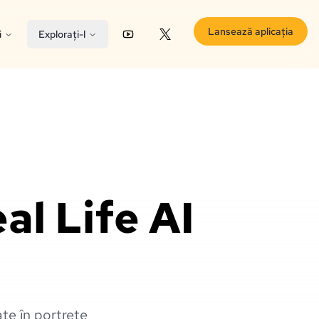
Lansează aplicația
i
Explorați-l
YouTube
X (Twitter)
al Life AI
te în portrete