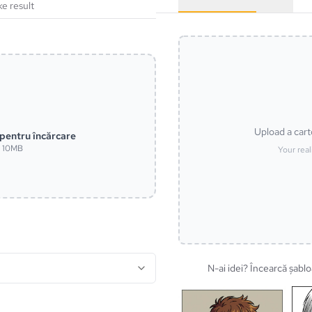
ke result
Upload a cart
 pentru încărcare
x 10MB
Your real
N-ai idei? Încearcă șabl