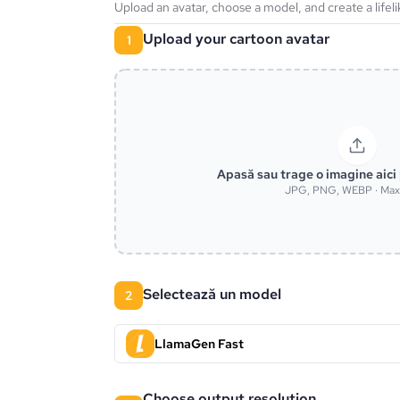
Upload an avatar, choose a model, and create a lifeli
Upload your cartoon avatar
1
Apasă sau trage o imagine aici
JPG, PNG, WEBP · Ma
Selectează un model
2
LlamaGen Fast
Choose output resolution