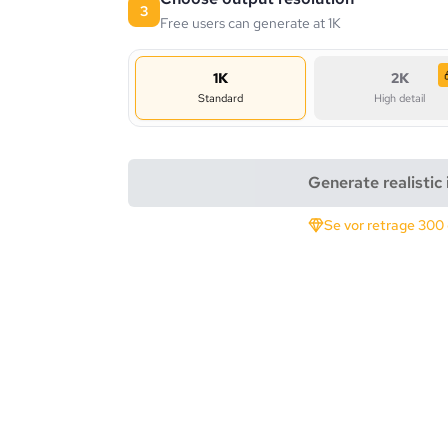
3
Free users can generate at 1K
1K
2K
Standard
High detail
Generate realistic
Se vor retrage 300 