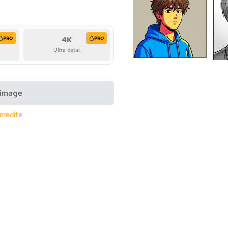
PRO
4K
PRO
Ultra detail
 image
credite