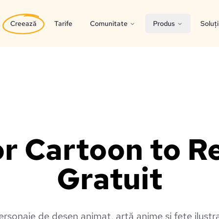
Creează
Tarife
Comunitate
Produs
Soluți
 Cartoon to Re
Gratuit
rsonaje de desen animat, artă anime și fețe ilustra