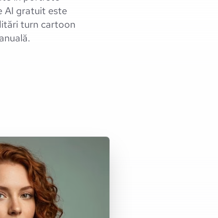
 AI gratuit este
ditări turn cartoon
manuală.