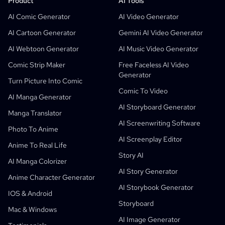
Product
AI Tools
Free AI Comic Strip Generator
Teachers
OpenAI
Comicbook APIs
AI Comic Generator
AI Video Generator
AI Children's Book Generator
Students
Meta
Digital Campaign
AI Cartoon Generator
Gemini AI Video Generator
Free AI Comic Generator
Teachers And Students
SHOTDECK
Content Marketing
AI Webtoon Generator
AI Music Video Generator
AI Manga Studio
Education
Black Forest Labs
Product Marketing
Comic Strip Maker
Free Faceless AI Video
Generator
Comic To Video
Music To Video
New
Free AI Motion Designer
Enterprise
Replicate
Graph Comics For Dynamic Graphs
Turn Picture Into Comic
Comic To Video
Video To Comic
Startups
ElevenLabs
Enterprise
AI Manga Generator
AI Storyboard Generator
Creators
Open Source
Comflowy
OmniAudio
Voice Story Generator
Sequential Art
PuppyAgent
AI Tools For Teachers And Students
Manga Translator
AI Screenwriting Software
Kusa
AI Cartoon Generator
AI Video Generator
Photo To Anime
AI Screenplay Editor
Turn Picture Into Comic
Children's Storybook Maker
Anime To Real Life
Story AI
Turn Picture Into Cartoon
AI Storybook Generator
AI Manga Colorizer
AI Story Generator
AI Webtoon Generator
AI Educational Comics
Anime Character Generator
AI Storybook Generator
Generative Workflows
AI Manhwa Generator
IOS & Android
New
Storyboard
Webtoons
Mac & Windows
AI Manga Generator
New
AI Image Generator