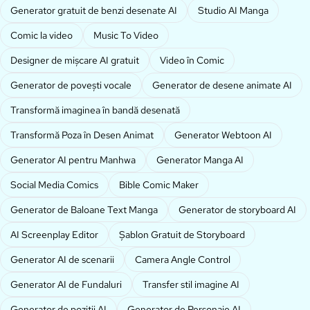
Generator gratuit de benzi desenate AI
Studio AI Manga
Comic la video
Music To Video
Designer de mișcare AI gratuit
Video în Comic
Generator de povești vocale
Generator de desene animate AI
Transformă imaginea în bandă desenată
Transformă Poza în Desen Animat
Generator Webtoon AI
Generator AI pentru Manhwa
Generator Manga AI
Social Media Comics
Bible Comic Maker
Generator de Baloane Text Manga
Generator de storyboard AI
AI Screenplay Editor
Șablon Gratuit de Storyboard
Generator AI de scenarii
Camera Angle Control
Generator AI de Fundaluri
Transfer stil imagine AI
Generator de poziții AI
Generator de Personaje AI