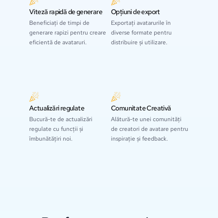
Viteză rapidă de generare
Opțiuni de export
Beneficiați de timpi de
Exportați avatarurile în
generare rapizi pentru creare
diverse formate pentru
eficientă de avataruri.
distribuire și utilizare.
Actualizări regulate
Comunitate Creativă
Bucură-te de actualizări
Alătură-te unei comunități
regulate cu funcții și
de creatori de avatare pentru
îmbunătățiri noi.
inspirație și feedback.