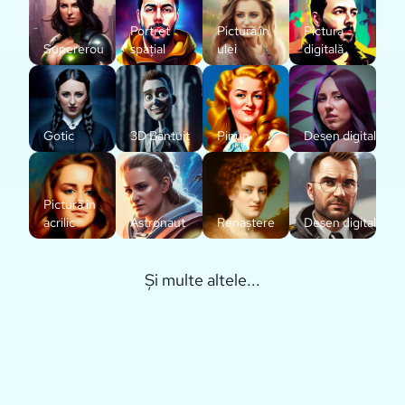
Portret
Pictură în
Pictură
Supererou
spațial
ulei
digitală
Gotic
3D Bântuit
Pinup
Desen digital
Pictură în
acrilic
Astronaut
Renaștere
Desen digital
Și multe altele...