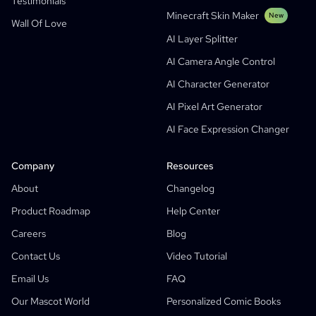
Testimonials
Social Media Comics
Minecraft Skin Maker
New
Wall Of Love
Bible Comic Maker
AI Layer Splitter
Manga Text Bubble Generator
AI Camera Angle Control
AI Storyboard Generator
AI Character Generator
AI Screenplay Editor
AI Pixel Art Generator
Free Storyboard Template
AI Face Expression Changer
AI Script Generator
Camera Angle Control
Company
Resources
AI Background Generator
About
Changelog
AI Image Style Transfer
Product Roadmap
Help Center
AI Pose Generator
Careers
Blog
AI Character Generator
Contact Us
Video Tutorial
AI Character Design
Email Us
FAQ
AI Anime Generator
Our Mascot World
Personalized Comic Books