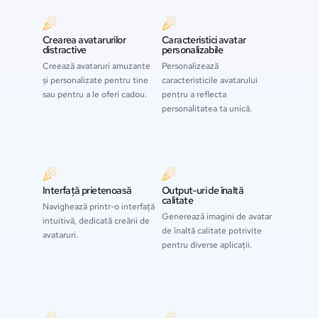
Crearea avatarurilor
Caracteristici avatar
distractive
personalizabile
Creează avataruri amuzante
Personalizează
și personalizate pentru tine
caracteristicile avatarului
sau pentru a le oferi cadou.
pentru a reflecta
personalitatea ta unică.
Interfață prietenoasă
Output-uri de înaltă
calitate
Navighează printr-o interfață
Generează imagini de avatar
intuitivă, dedicată creării de
de înaltă calitate potrivite
avataruri.
pentru diverse aplicații.