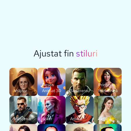
Ajustat fin
stiluri
Desen
Prințesă
Vrăjitor
Animat 3D
Supererou
Războinică
Mercenar
Joker
Anime
Pictură