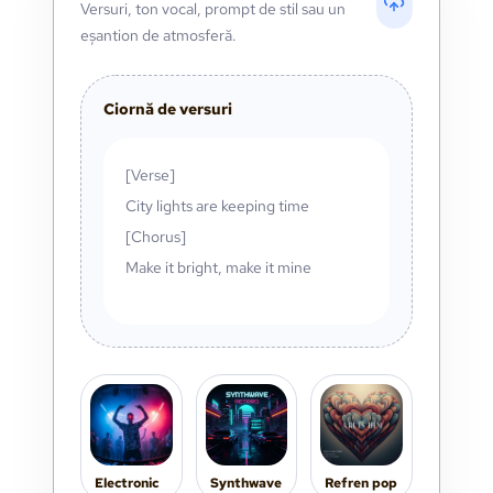
Versuri, ton vocal, prompt de stil sau un
eșantion de atmosferă.
Ciornă de versuri
[Verse]
City lights are keeping time
[Chorus]
Make it bright, make it mine
Electronic
Synthwave
Refren pop