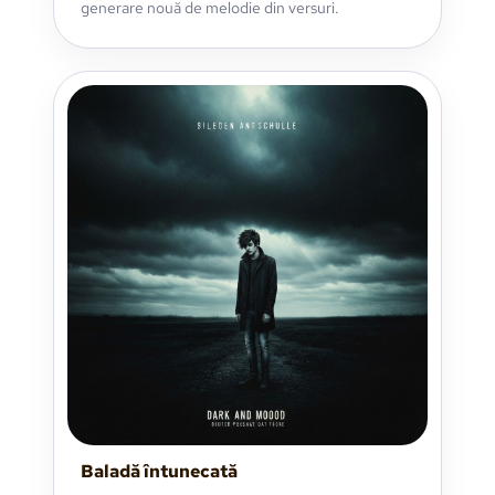
generare nouă de melodie din versuri.
Baladă întunecată