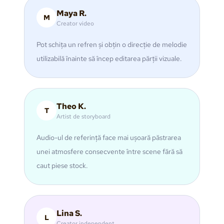
Maya R.
M
Creator video
Pot schița un refren și obțin o direcție de melodie
utilizabilă înainte să încep editarea părții vizuale.
Theo K.
T
Artist de storyboard
Audio-ul de referință face mai ușoară păstrarea
unei atmosfere consecvente între scene fără să
caut piese stock.
Lina S.
L
Creator independent