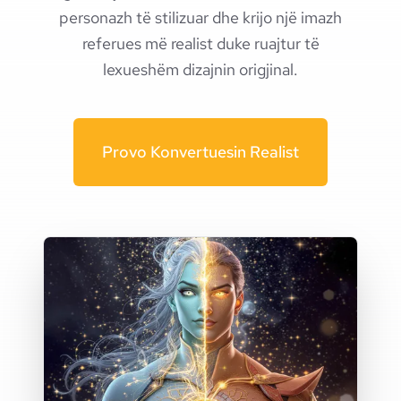
personazh të stilizuar dhe krijo një imazh
referues më realist duke ruajtur të
lexueshëm dizajnin origjinal.
Provo Konvertuesin Realist