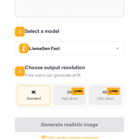
Select a model
2
LlamaGen Fast
Choose output resolution
3
Free users can generate at 1K
1K
2K
PRO
4K
PRO
Standard
High detail
Ultra detail
Generate realistic image
300 credits will be charged