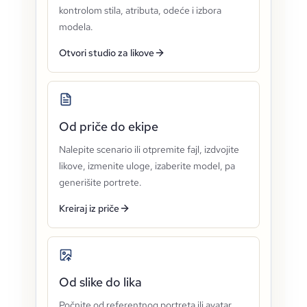
kontrolom stila, atributa, odeće i izbora
modela.
Otvori studio za likove
Od priče do ekipe
Nalepite scenario ili otpremite fajl, izdvojite
likove, izmenite uloge, izaberite model, pa
generišite portrete.
Kreiraj iz priče
Od slike do lika
Počnite od referentnog portreta ili avatar