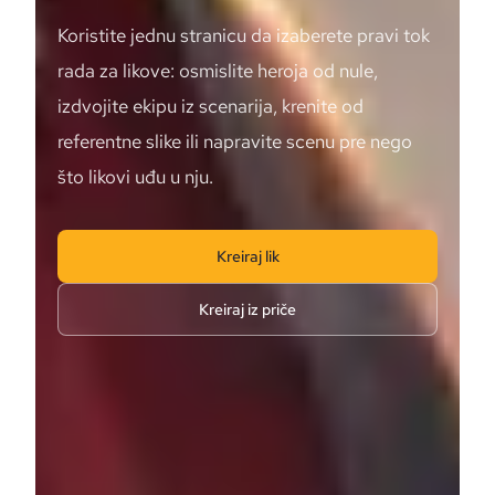
Koristite jednu stranicu da izaberete pravi tok
rada za likove: osmislite heroja od nule,
izdvojite ekipu iz scenarija, krenite od
referentne slike ili napravite scenu pre nego
što likovi uđu u nju.
Kreiraj lik
Kreiraj iz priče