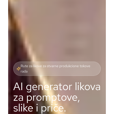
Rute za likove za stvarne produkcione tokove
rada
AI generator likova
za promptove,
slike i priče.