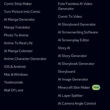
AI Manga Studio
Education
Black Forest Labs
Product Marketing
Comic Strip Maker
Free Faceless AI Video
Generator
Comic To Video
Music To Video
New
Free AI Motion Designer
Enterprise
Replicate
Graph Comics For Dynamic Graphs
Turn Picture Into Comic
Comic To Video
Video To Comic
Startups
ElevenLabs
Enterprise
AI Manga Generator
AI Storyboard Generator
Creators
Open Source
Comflowy
OmniAudio
Voice Story Generator
Sequential Art
PuppyAgent
AI Tools For Teachers And Students
Manga Translator
AI Screenwriting Software
Kusa
AI Cartoon Generator
AI Video Generator
Photo To Anime
AI Screenplay Editor
Turn Picture Into Comic
Children's Storybook Maker
Anime To Real Life
Story AI
Turn Picture Into Cartoon
AI Storybook Generator
AI Manga Colorizer
AI Story Generator
AI Webtoon Generator
AI Educational Comics
Anime Character Generator
AI Storybook Generator
Generative Workflows
AI Manhwa Generator
IOS & Android
New
Storyboard
Webtoons
Mac & Windows
AI Manga Generator
New
AI Image Generator
Testimonials
Social Media Comics
Minecraft Skin Maker
New
Wall Of Love
Bible Comic Maker
AI Layer Splitter
Manga Text Bubble Generator
AI Camera Angle Control
AI Storyboard Generator