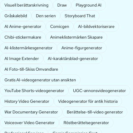
Visuell berättarskrivning
Draw
Playground AI
Gråskalebild
Den serien
Storyboard That
AI Anime-generator
Comicgen
AI-bildvektoriserare
Chibi-stickermakare
Animeklistermärken Skapare
AI-klistermärkesgenerator
Anime-figurgenerator
AI Image Extender
AI-karaktärsblad-generator
AI Foto-till-Skiss Omvandlare
Gratis AI-videogenerator utan ansikten
YouTube Shorts-videogenerator
UGC-annonsvideogenerator
History Video Generator
Videogenerator för antik historia
War Documentary Generator
Berättelse-till-video generator
Voiceover Video Generator
Röstberättelsegenerator