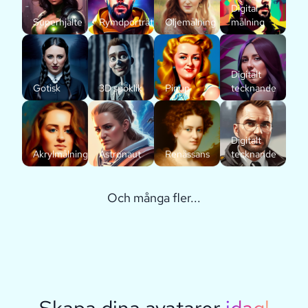
Digital
Superhjälte
Rymdporträtt
Oljemålning
målning
Digitalt
Gotisk
3D spöklik
Pinup
tecknande
Digitalt
Akrylmålning
Astronaut
Renässans
tecknande
Och många fler...
Skapa dina avatarer
idag!