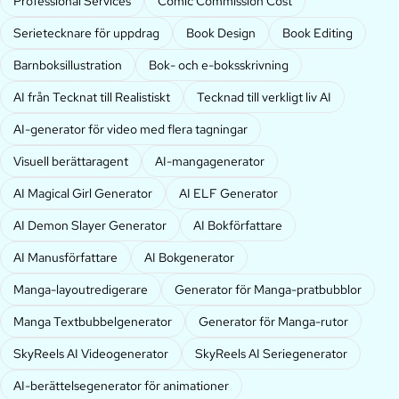
Professional Services
Comic Commission Cost
Serietecknare för uppdrag
Book Design
Book Editing
Barnboksillustration
Bok- och e-boksskrivning
AI från Tecknat till Realistiskt
Tecknad till verkligt liv AI
AI-generator för video med flera tagningar
Visuell berättaragent
AI-mangagenerator
AI Magical Girl Generator
AI ELF Generator
AI Demon Slayer Generator
AI Bokförfattare
AI Manusförfattare
AI Bokgenerator
Manga-layoutredigerare
Generator för Manga-pratbubblor
Manga Textbubbelgenerator
Generator för Manga-rutor
SkyReels AI Videogenerator
SkyReels AI Seriegenerator
AI-berättelsegenerator för animationer