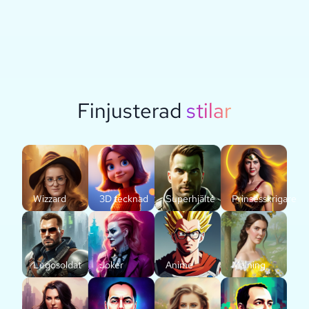
Finjusterad
stilar
Wizzard
3D tecknad
Superhjälte
Prinsesskrigare
Legosoldat
Joker
Anime
Målning