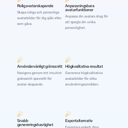
Rolig avatar­skapande
Anpassningsbara
avatarfunktioner
Skapa roliga och personliga
Anpassa din avatars drag för
avatarbilder för dig själv eller
att spegla din unika
som gåva.
personlighet.
Användarvänligt gränssnitt
Högkvalitativa resultat
Navigera genom ett intuitivt
Generera högkvalitativa
gränssnitt speciellt för
avatarbilder för olika
avatar-skapande.
användningsområden.
Snabb
Exportalternativ
genereringshastighet
Exportera enkelt dina