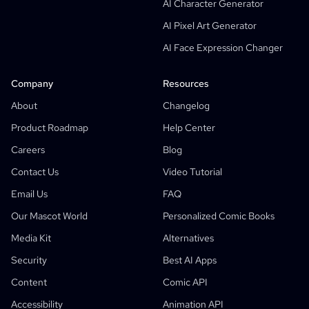
AI Character Generator
AI Screenplay Editor
AI Pixel Art Generator
Free Storyboard Template
AI Face Expression Changer
AI Script Generator
Camera Angle Control
Company
Resources
AI Background Generator
About
Changelog
AI Image Style Transfer
Product Roadmap
Help Center
AI Pose Generator
Careers
Blog
AI Character Generator
Contact Us
Video Tutorial
AI Character Design
Email Us
FAQ
AI Anime Generator
Our Mascot World
Personalized Comic Books
Features
AI Comic Factory
Media Kit
Alternatives
AI Story Writer
Children's Storybook Maker
Security
Best AI Apps
Comic That
Generative Workflows
Content
Comic API
AI Storybook Generator
Accessibility
Animation API