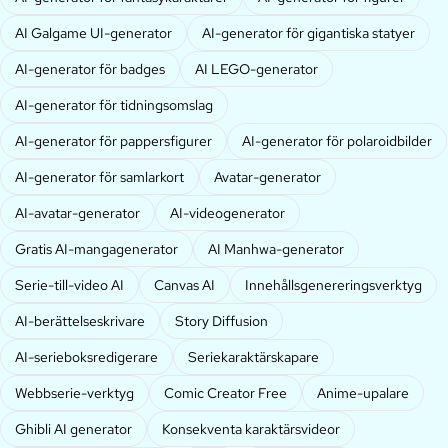
AI Galgame UI-generator
AI-generator för gigantiska statyer
AI-generator för badges
AI LEGO-generator
AI-generator för tidningsomslag
AI-generator för pappersfigurer
AI-generator för polaroidbilder
AI-generator för samlarkort
Avatar-generator
AI-avatar-generator
AI-videogenerator
Gratis AI-mangagenerator
AI Manhwa-generator
Serie-till-video AI
Canvas AI
Innehållsgenereringsverktyg
AI-berättelseskrivare
Story Diffusion
AI-serieboksredigerare
Seriekaraktärskapare
Webbserie-verktyg
Comic Creator Free
Anime-upalare
Ghibli AI generator
Konsekventa karaktärsvideor