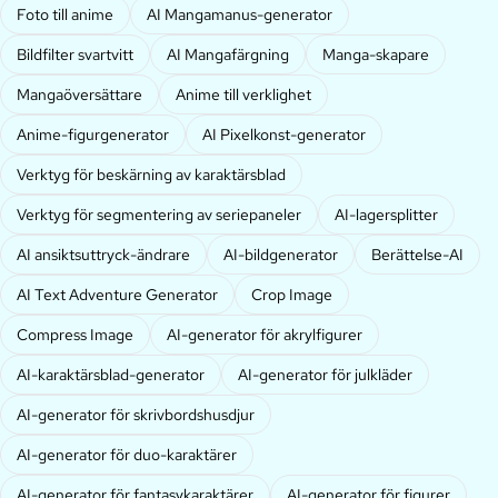
Foto till anime
AI Mangamanus-generator
Bildfilter svartvitt
AI Mangafärgning
Manga-skapare
Mangaöversättare
Anime till verklighet
Anime-figurgenerator
AI Pixelkonst-generator
Verktyg för beskärning av karaktärsblad
Verktyg för segmentering av seriepaneler
AI-lagersplitter
AI ansiktsuttryck-ändrare
AI-bildgenerator
Berättelse-AI
AI Text Adventure Generator
Crop Image
Compress Image
AI-generator för akrylfigurer
AI-karaktärsblad-generator
AI-generator för julkläder
AI-generator för skrivbordshusdjur
AI-generator för duo-karaktärer
AI-generator för fantasykaraktärer
AI-generator för figurer