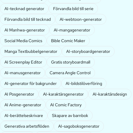
AI-tecknad generator
Förvandla bild till serie
Förvandla bild till tecknad
AI-webtoon-generator
AI Manhwa-generator
AI-mangagenerator
Social Media Comics
Bible Comic Maker
Manga Textbubbelgenerator
AI-storyboardgenerator
AI Screenplay Editor
Gratis storyboardmall
AI-manusgenerator
Camera Angle Control
AI-generator för bakgrunder
AI-bildstilöverföring
AI Posgenerator
AI-karaktärsgenerator
AI-karaktärsdesign
AI Anime-generator
AI Comic Factory
AI-berättelseskrivare
Skapare av barnbok
Generativa arbetsflöden
AI-sagoboksgenerator