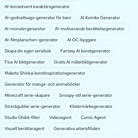
AI-konsekvent karaktärsgenerator
AI-godnattsaga-generator för barn
AI Komiko Generator
AI-monstergenaretor
AI-motiverande berättelsegenerator
AI-filmplanschen-generator
AI OC-byggare
Skapa din egen seriebok
Fantasy AI konstgenerator
Flux AI bildgenerator
Gratis AI målarbildgenerator
Makoto Shinkai konstinspirationsgenerator
Generator för manga- och animeböcker
Minecraft serie-skapare
Snoopy-stil serie-generator
Streckgubbe serie-generator
Klistermärkegenerator
Studio Ghibli-filter
Videoagent
Comic Agent
Visuell berättaragent
Generativa arbetsflöden