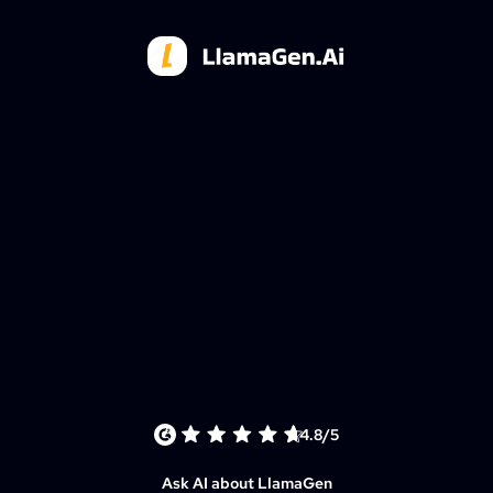
4.8/5
Ask AI about LlamaGen