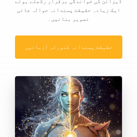
ڈیزائن کی خواندگی برقرار رکھتے ہوئے
ایک زیادہ حقیقت پسندانہ حوالہ جاتی
تصویر بنائیں۔
حقیقت پسندانہ کنورٹر آزمائیں