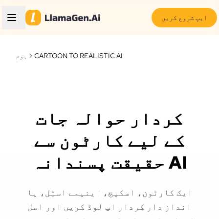
ایپ شروع کریں
CARTOON TO REALISTIC AI
ہوم
کردار حوالہ جات
کے لیے کارٹون سے
حقیقت پسندانہ AI
ایک کارٹون، اسکیچ، اینیمے اسٹِل، یا
انداز دار کردار اپ لوڈ کریں اور اصل