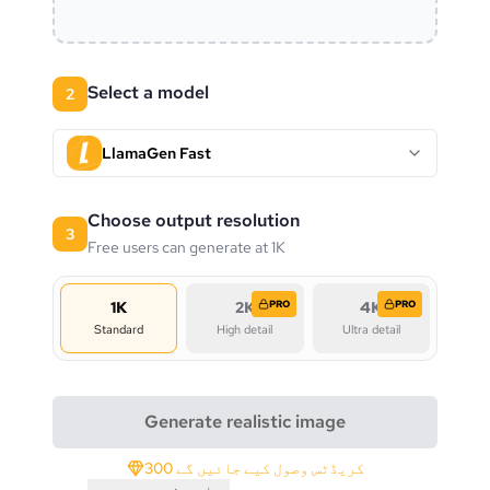
Select a model
2
LlamaGen Fast
Choose output resolution
3
Free users can generate at 1K
1K
2K
PRO
4K
PRO
Standard
High detail
Ultra detail
Generate realistic image
300 کریڈٹس وصول کیے جائیں گے