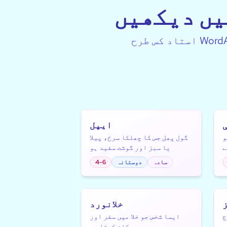
یں دیکھیں
استاد کس طرح WordArt Studio کو STEAM لرننگ میں بہتری کے لئے استعمال کر رہے ہیں،
ایپل
و
گول پھل جس کا چھلکا سرخ، پیلا
ے
یا سبز اور گوشت سفید ہو
سادہ
دوستانہ
4-6
خلانورد
ج
ایسا شخص جو خلا میں سفر اور
ے
کام کرتا ہے