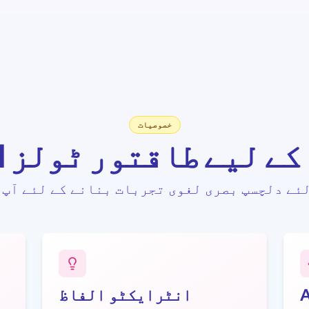
خصوصیات
تذہ کے لیے طاقتور ٹولز
لئے دلچسپ بصری لغوی تجربات بنانے کے لئے آپ 
انٹرایکٹو الفاظ