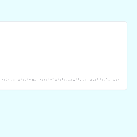
5:4
9:16
9:21
PRO میں اپگریڈ کریں اور ہائی ریزولوشن تصاویر، بیچ جنریشن اور مزید