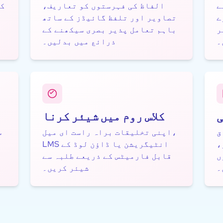
ے
الفاظ کی فہرستوں کو تعاريف،
کس
ے امیج
تصاویر اور تلفظ گائیڈز کے ساتھ
ر
باہم تعامل پذیر بصری سیکھنے کے
۔
ذرائع میں بدلیں۔
ی
کلاس روم میں شیئر کرنا
ق
اپنی تخلیقات براہ راست ای میل،
س
،
LMS انٹیگریشن یا ڈاؤن لوڈ کے
ں
قابل فارمیٹس کے ذریعے طلبہ سے
۔
شیئر کریں۔