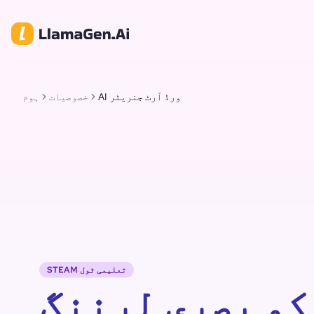
AI ورڈ آرٹ جنریٹر
خصوصیات
ہوم
STEAM تعلیمی ٹول
کو بصری لرننگ