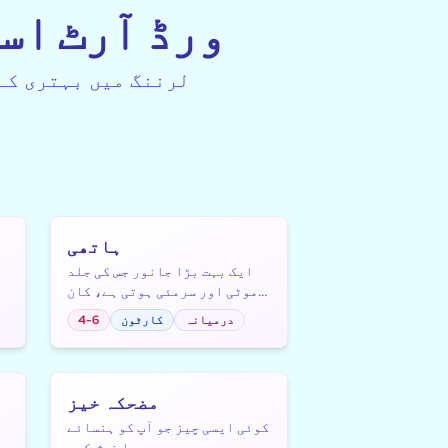
ورڈ آرٹ اس
ہاتھی
ایک بہت بڑا جانور جس کی جلد
موٹی اور سرمئی ہوتی ہے، کان
بڑے اور سونڈ لمبی ہوتی ہے
درمیانہ
کارٹون
4-6
مضحکہ خیز
کوئی ایسی چیز جو آپ کو ہنسائے
یا خوش کرے
لم