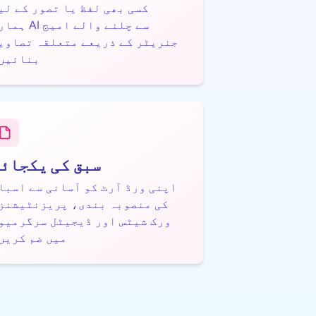
کسی بھی لفظ یا تصور کے لی
ہمارے AI سے چلنے وال
جنریٹر کے ذریعے متعلقہ تصاوی
بنائیں
سبق کی یکجائ
اپنی ورڈ آرٹ کو آسانی سے اسبا
کی منصوبہ بندی، پریزنٹیشنز
ورک شیٹس اور ڈیجیٹل سرگرمیو
میں ضم کریں