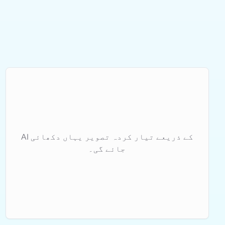
AI کے ذریعے تیار کردہ تصویر یہاں دکھائی
جائے گی۔