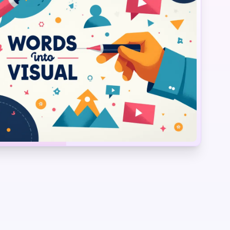
انجینئرنگ
ٹ
لفظیات