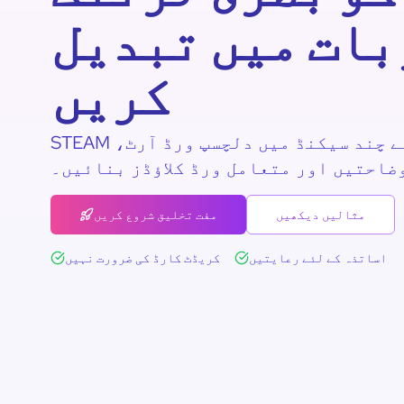
بات میں تبدیل
کریں
STEAM کلاس روم کے لئے چند سیکنڈ میں دلچسپ ورڈ آرٹ،
ضاحتیں اور متعامل ورڈ کلاؤڈز بنائیں۔
مثالیں دیکھیں
مفت تخلیق شروع کریں
اساتذہ کے لئے رعایتیں
کریڈٹ کارڈ کی ضرورت نہیں