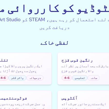
ٹوڈیو کو کارروائی م
دریافت کریں
لفظی خاکے
رنگین قوس قزح
تتلی
بارش کے بعد آسمان پر نظر آنے
ایک رنگین پروں والا کیڑا ج
والا رنگین قوس و قزح
پھول سے پھول تک اُڑتا ہ
سادہ
تعلیمی
4-6
درمیانہ
واٹر کلر
4-6
آکٹوپس
فوٹوسنتھیسز
ایک سمندری جانور جس کے آٹھ
وہ عمل جس کے ذریعے پودے سور
بے بازو ہیں جنہیں ٹینٹیکلز
کی روشنی سے خوراک تیار کرت