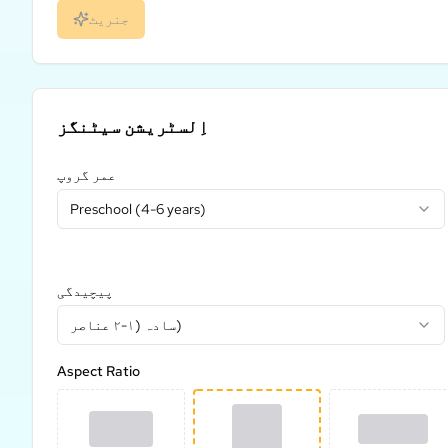
جنریٹ
اِلسٹریشن سیٹنگز
عمر گروپ
Preschool (4-6 years)
پیچیدگی
سادہ (۱-۲ عناصر)
Aspect Ratio