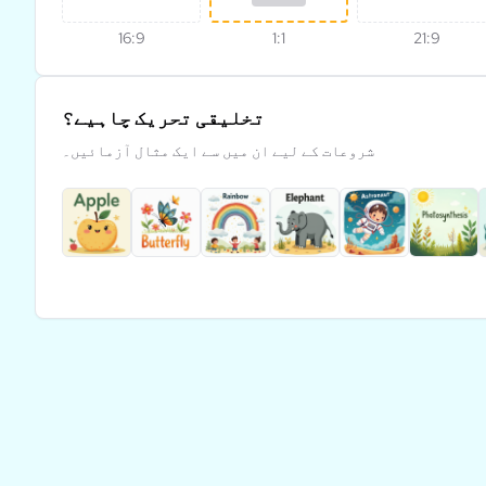
16:9
1:1
21:9
تخلیقی تحریک چاہیے؟
شروعات کے لیے ان میں سے ایک مثال آزمائیں۔