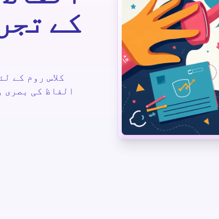
کے تجر
الفاظ کی بصری و
یکنالوجی
سائنس
آرٹس
ریاضیات