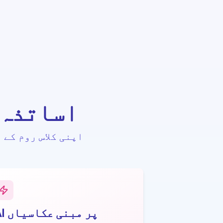
STEAM اسا
اپنی کلاس روم کے 
AI پر مبنی عکاسیاں