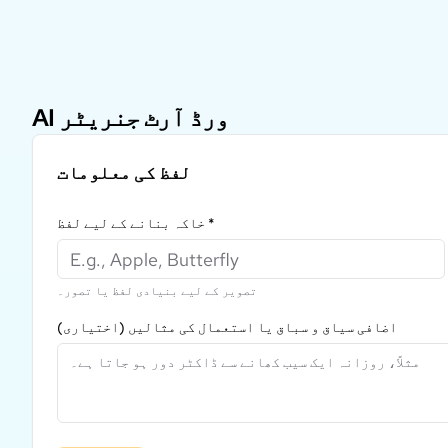
AI ورڈ آرٹ جنریٹر
لفظ کی معلومات
*
خاکہ بنانے کے لیے لفظ
تصویر کے لیے بنیادی لفظ یا تصور۔
اضافی سیاق و سباق یا استعمال کی مثالیں
(اختیاری)