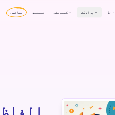
حل
پراڈکٹ
کمیونٹی
قیمتیں
بنائیں
الفاظ 