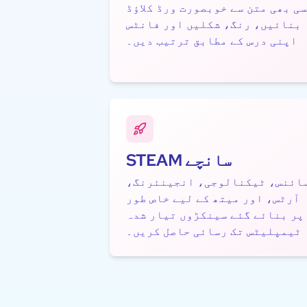
ی بھی متن سے خوبصورت ورڈ کلاؤڈ
بنائیں، رنگ، شکلیں اور فانٹس
اپنی درس کے مطابق ترتیب دیں۔
STEAM سانچے
ائنس، ٹیکنالوجی، انجینئرنگ،
آرٹس، اور میتھ کے لیے خاص طور
پر بنائے گئے سینکڑوں تیار شدہ
ٹیمپلیٹس تک رسائی حاصل کریں۔