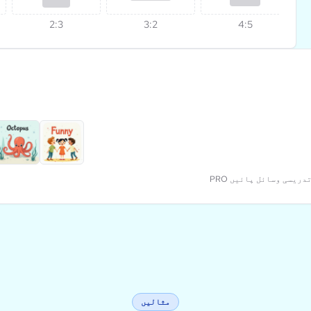
2:3
3:2
4:5
 تدریسی وسائل پائیں
مثالیں