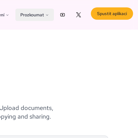
Spustit aplikaci
ní
Prozkoumat
YouTube
X (Twitter)
. Upload documents,
opying and sharing.