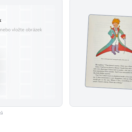
k
 nebo vložte obrázek
tů