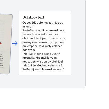
Ukázkový text
Odpověděl: „To nevadí. Nakresli
mi ovci.“
Protože jsem nikdy nekreslil ovci,
nakreslil jsem jedno ze dvou
obrázků, které jsem uměl – ten s
→
hroznýšem zvenku. Bylo pro mě
překvapení, když malý chlapec
odpověděl:
„Ne! Ne! Nechci slona uvnitř
hroznýše. Hroznýš je velmi
nebezpečný a slon by překážel.
Kde žiji, je všechno velmi malé.
Potřebuji ovci. Nakresli mi ovci.“