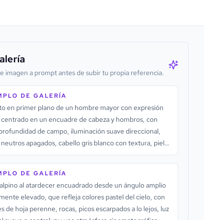
alería
e imagen a prompt antes de subir tu propia referencia.
MPLO DE GALERÍA
to en primer plano de un hombre mayor con expresión
, centrado en un encuadre de cabeza y hombros, con
profundidad de campo, iluminación suave direccional,
 neutros apagados, cabello gris blanco con textura, piel
 y un fondo oscuro que mantiene la atención en el rostro.
MPLO DE GALERÍA
alpino al atardecer encuadrado desde un ángulo amplio
mente elevado, que refleja colores pastel del cielo, con
s de hoja perenne, rocas, picos escarpados a lo lejos, luz