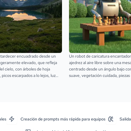
 atardecer encuadrado desde un
Un robot de caricatura encantado
ligeramente elevado, que refleja
ajedrez al aire libre sobre una me
del cielo, con árboles de hoja
centrado desde un ángulo bajo con
 picos escarpados a lo lejos, luz
suave, vegetación cuidada, piezas
 contraluz y una atmósfera
cálidas, superficies metálicas frías 
 tranquila.
tranquilo.
ales
Creación de prompts más rápida para equipos
Salida