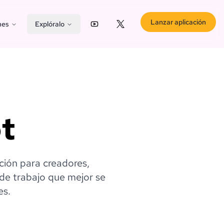
Lanzar aplicación
nes
Explóralo
YouTube
X (Twitter)
t
ción para creadores,
 de trabajo que mejor se
es.