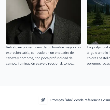
Retrato en primer plano de un hombre mayor con
Lago alpino al
expresión sabia, centrado en un encuadre de
ángulo amplio 
cabeza y hombros, con poca profundidad de
colores pastel 
campo, iluminación suave direccional, tonos
perenne, rocas,
neutros apagados, cabello gris blanco con
natural suave a
textura, piel clara y un fondo oscuro que
cinematográfica
mantiene la atención en el rostro.
Prompts "aha" desde referencias visu