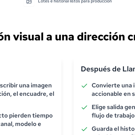
Lotes e historial listos para producción
ión visual a una dirección c
Después de Ll
scribir una imagen
Convierte una 
ción, el encuadre, el
accionable en 
Elige salida ge
cto pierden tiempo
flujo de trabaj
anal, modelo e
Guarda el histo