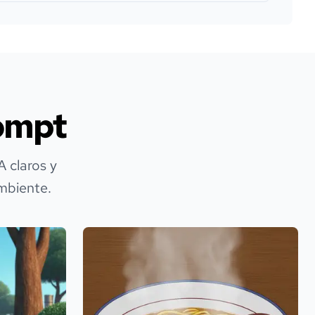
ompt
 claros y
ambiente.