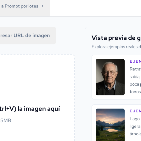
a Prompt por lotes ->
gresar URL de imagen
Vista previa de g
Explora ejemplos reales d
EJE
Retra
sabia
poca 
tonos
clara
Ctrl+V) la imagen aquí
EJE
Lago 
a 5MB
ligera
árbole