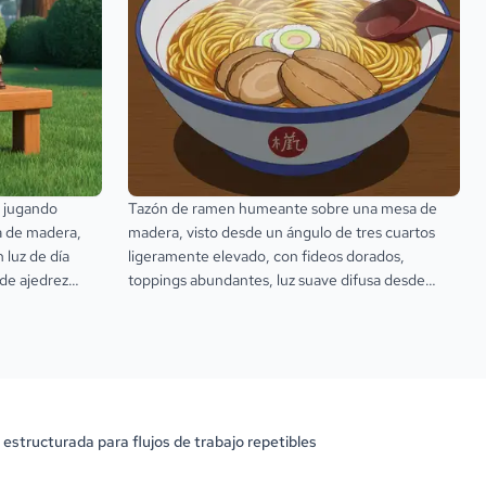
r jugando
Tazón de ramen humeante sobre una mesa de
sa de madera,
madera, visto desde un ángulo de tres cuartos
 luz de día
ligeramente elevado, con fideos dorados,
 de ajedrez
toppings abundantes, luz suave difusa desde
y un cielo azul
arriba, colores cálidos y terrosos y vapor visible
que se eleva.
 estructurada para flujos de trabajo repetibles