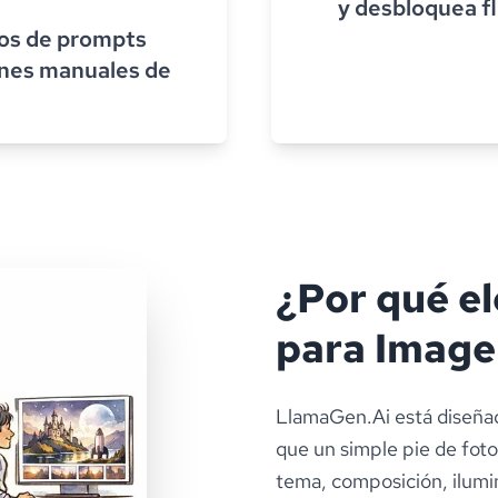
y desbloquea fl
tos de prompts
ones manuales de
¿Por qué e
para Image
LlamaGen.Ai está diseñad
que un simple pie de fot
tema, composición, ilumin