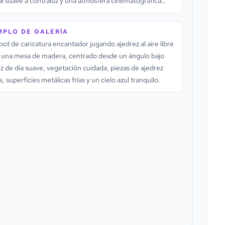
al suave a contraluz y una atmósfera cinematográfica
ila.
MPLO DE GALERÍA
ot de caricatura encantador jugando ajedrez al aire libre
 una mesa de madera, centrado desde un ángulo bajo
uz de día suave, vegetación cuidada, piezas de ajedrez
s, superficies metálicas frías y un cielo azul tranquilo.