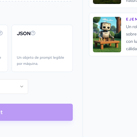
natur
tranqu
EJE
Un rob
JSON
sobre
con l
cálida
e
Un objeto de prompt legible
por máquina.
t