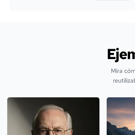
Eje
Mira cóm
reutiliz