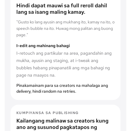
Hindi dapat mauwi sa full reroll dahil
lang sa isang maling kamay.
"
Gusto ko lang ayusin ang mukhang ito, kamay na ito, o
speech bubble na ito. Huwag mong palitan ang buong
page.
"
I-edit ang mahinang bahagi
I-retouch ang partikular na area, pagandahin ang
mukha, ayusin ang staging, at i-tweak ang
bubbles habang pinapanatili ang mga bahagi ng
page na maayos na.
Pinakamainam para sa creators na mahalaga ang
delivery, hindi random na retries.
KUMPIYANSA SA PUBLISHING
Kailangang malinaw sa creators kung
ano ang susunod pagkatapos ng