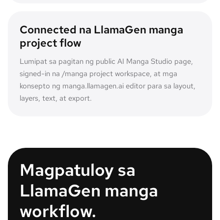
Connected na LlamaGen manga
project flow
Lumipat sa pagitan ng public AI Manga Studio page,
signed-in na /manga project workspace, at mga
konsepto ng manga.llamagen.ai editor para sa layout,
layers, text, at export.
Magpatuloy sa
LlamaGen manga
workflow.