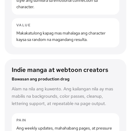
style ang sumisira sa emotional connection sa
character.
VALUE
Makakatulong kapag mas mahalaga ang character
kaysa sa random na magandang resulta.
Indie manga at webtoon creators
Bawasan ang production drag
Alam na nila ang kuwento. Ang kailangan nila ay mas
mabilis na backgrounds, color passes, cleanup,
lettering support, at repeatable na page output.
PAIN
Ang weekly updates, mahahabang pages, at pressure