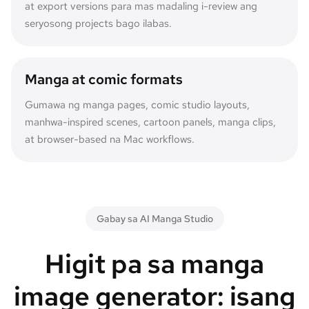
at export versions para mas madaling i-review ang
seryosong projects bago ilabas.
Manga at comic formats
Gumawa ng manga pages, comic studio layouts,
manhwa-inspired scenes, cartoon panels, manga clips,
at browser-based na Mac workflows.
Gabay sa AI Manga Studio
Higit pa sa manga
image generator: isang