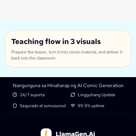
Teaching flow in 3 visuals
Prepare the lesson, turn it into comic material, and deliver it
back into the classroom.
Nangunguna sa Hinaharap ng AI Comic Generation
24/7 suporta
Lingguhang Update
Segurado at sumusunod
99.9% uptime