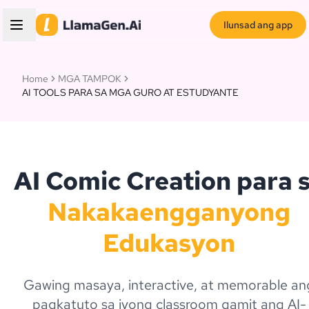
Ilunsad ang app
Home
MGA TAMPOK
AI TOOLS PARA SA MGA GURO AT ESTUDYANTE
AI Comic Creation para 
Nakakaengganyong
Edukasyon
Gawing masaya, interactive, at memorable an
pagkatuto sa iyong classroom gamit ang AI-