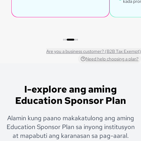
kada pro
Are you a business customer? (B2B Tax Exempt)
Need help choosing a plan?
I-explore ang aming
Education Sponsor Plan
Alamin kung paano makakatulong ang aming
Education Sponsor Plan sa inyong institusyon
at mapabuti ang karanasan sa pag-aaral.