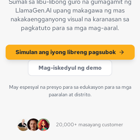
Sumali sa libu-libong guro na gumagamit ng
LlamaGen.AI upang makagawa ng mas
nakakaengganyong visual na karanasan sa
pagkatuto para sa mga mag-aaral.
Simulan ang iyong libreng pagsubok
Mag-iskedyul ng demo
May espesyal na presyo para sa edukasyon para sa mga
paaralan at distrito.
20,000+ masayang customer