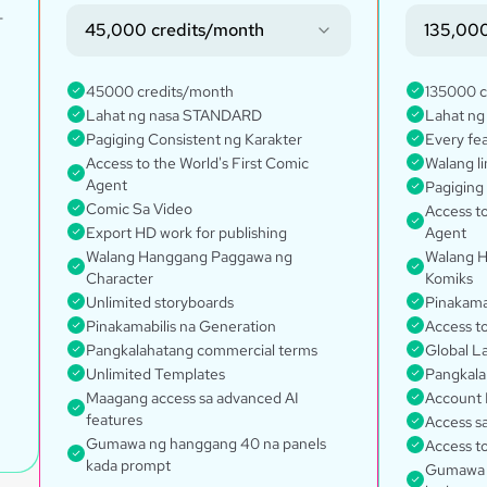
-
45,000 credits/month
135,000
45000 credits/month
135000 c
Lahat ng nasa STANDARD
Lahat ng
Pagiging Consistent ng Karakter
Every fe
Access to the World's First Comic
Walang l
Agent
Pagiging
Comic Sa Video
Access to
Export HD work for publishing
Agent
Walang Hanggang Paggawa ng
Walang H
Character
Komiks
Unlimited storyboards
Pinakama
Pinakamabilis na Generation
Access t
Pangkalahatang commercial terms
Global L
Unlimited Templates
Pangkala
Maagang access sa advanced AI
Account
features
Access s
Gumawa ng hanggang 40 na panels
Access to
kada prompt
Gumawa n