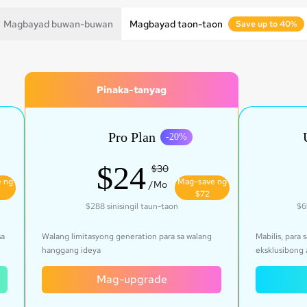
Magbayad buwan-buwan
Magbayad taon-taon
Save up to 40%
Pinaka-tanyag
Pro Plan
-
20
%
$24
$30
 ng
Mag-save ng
/Mo
$72
$288
sinisingil taun-taon
$6
sa
Walang limitasyong generation para sa walang
Mabilis, para
hanggang ideya
eksklusibong 
Mag-upgrade