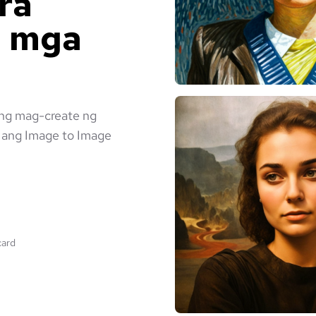
ra
g mga
ng mag-create ng
t ang Image to Image
card