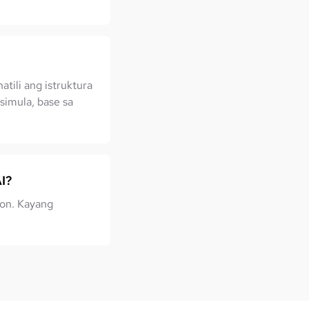
tili ang istruktura
imula, base sa
I?
on. Kayang