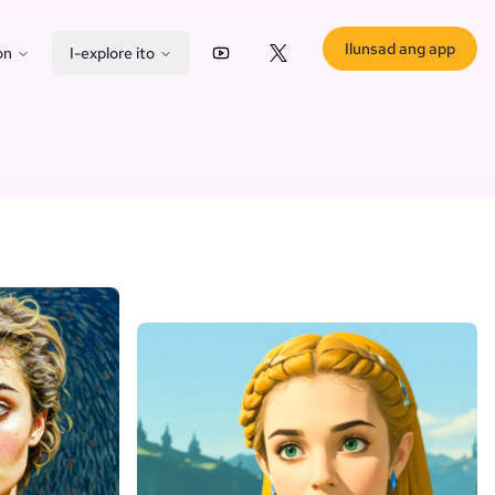
Ilunsad ang app
on
I-explore ito
YouTube
X (Twitter)