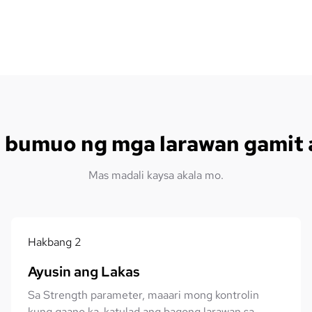
 bumuo ng mga larawan gamit 
Mas madali kaysa akala mo.
Hakbang
2
Ayusin ang Lakas
Sa Strength parameter, maaari mong kontrolin
kung gaano ka-katulad ang bagong larawan sa