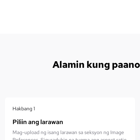
Alamin kung paano
Hakbang
1
Piliin ang larawan
Mag-upload ng isang larawan sa seksyon ng Image
References. Siguraduhin na tugma ang aspect ratio