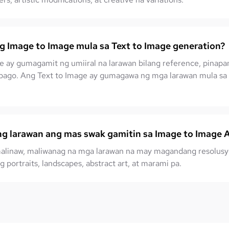
g Image to Image mula sa Text to Image generation?
 ay gumagamit ng umiiral na larawan bilang reference, pinapana
ago. Ang Text to Image ay gumagawa ng mga larawan mula sa s
g larawan ang mas swak gamitin sa Image to Image A
linaw, maliwanag na mga larawan na may magandang resolusy
 portraits, landscapes, abstract art, at marami pa.