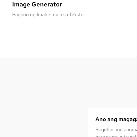
Image Generator
Pagbuo ng Imahe mula sa Teksto
Ano ang magaga
Baguhin ang anuma
para sa style transf