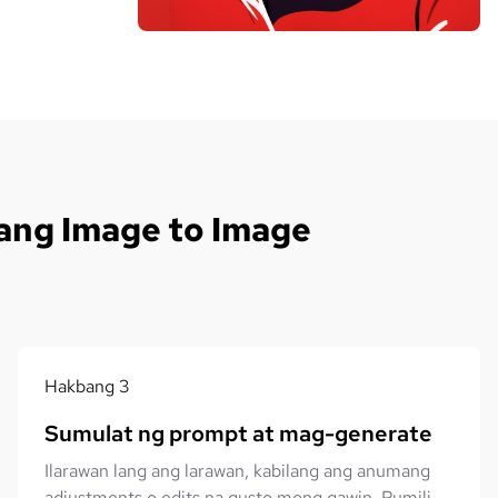
ang Image to Image
Hakbang
3
Sumulat ng prompt at mag-generate
Ilarawan lang ang larawan, kabilang ang anumang
adjustments o edits na gusto mong gawin. Pumili