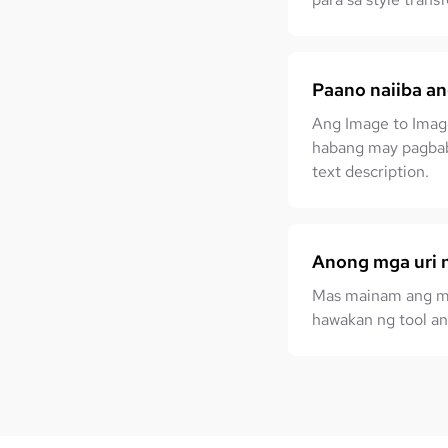
Paano naiiba an
Ang Image to Image
habang may pagbab
text description.
Anong mga uri n
Mas mainam ang ma
hawakan ng tool ang