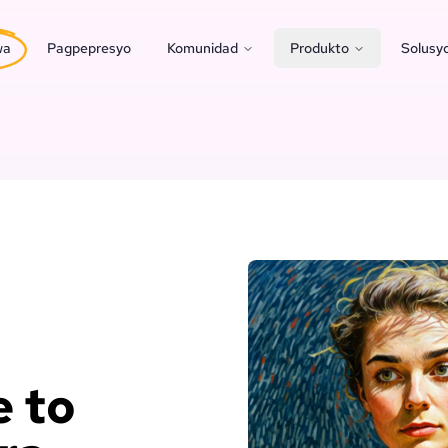
wa
Pagpepresyo
Komunidad
Produkto
Solusy
 to