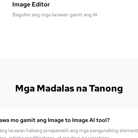
Image Editor
Baguhin ang mga larawan gamit ang AI
Mga Madalas na Tanong
wa mo gamit ang Image to Image AI tool?
ng larawan habang pinapanatili ang mga pangunahing elemento
ers, artistic modifications, at creative na variations.