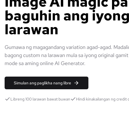
Image AI magic pa
baguhin ang iyon
larawan
Gumawa ng magagandang variation agad-agad. Madali
bagong custom na larawan mula sa iyong original gami
mode sa aming online AI Generator.
Simulan ang paglikha nang libre
Libreng 100 larawan bawat buwan
Hindi kinakailangan ng credit 