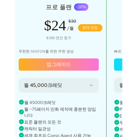
프로 플랜
-
20
%
$24
$30
장
/월
$72 저장
$288
연간 청구
집니
무한한 아이디어를 위한 무한 생성
빠르고, 비즈
업그레이드
월 45,000크레딧
월 135
입
월 45000크레딧
월 135
조
월 ~75페이지 만화 제작에 충분한 양입
PRO 플
니다
Every fe
표준 플랜의 모든 것
무제한 
캐릭터 일관성
캐릭터 
세계 최초의 Comic Agent 사용 가능
세계 최초의