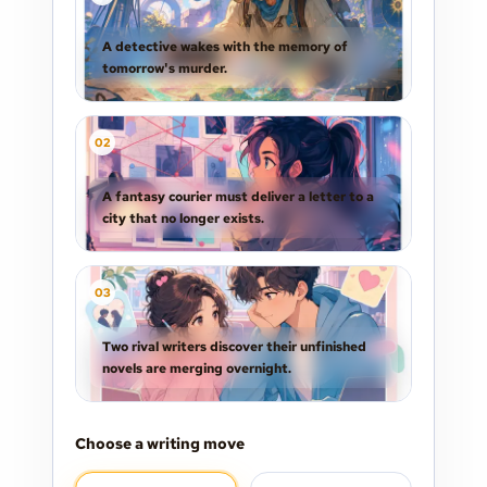
A detective wakes with the memory of
tomorrow's murder.
0
2
A fantasy courier must deliver a letter to a
city that no longer exists.
0
3
Two rival writers discover their unfinished
novels are merging overnight.
Choose a writing move