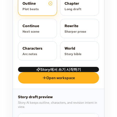
Outline
Chapter
Plot beats
Long draft
Continue
Rewrite
Next scene
Sharper prose
Characters
World
Arc notes
Story bible
Story에서 쓰기 시작하기
Open workspace
Story draft preview
Story AI keeps outline, characters, and revision intent in
view.