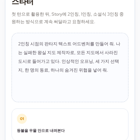
스타터
그 이름을 불러 본다
첫 턴으로 활용한 뒤, Story에 2인칭, 1인칭, 소설식 3인칭 중
원하는 방식으로 계속 써달라고 요청하세요.
나침반에 분필로 표시를 남긴다
Inventory
은 열쇠
젖은 지도
깨진 서약
2인칭 시점의 판타지 텍스트 어드벤처를 만들어 줘. 나
는 실패한 왕실 지도 제작자로, 모든 지도에서 사라진
도시로 들어가고 있다. 인상적인 오프닝, 세 가지 선택
지, 한 명의 동료, 하나의 숨겨진 위협을 넣어 줘.
01
등불을 우물 안으로 내려본다