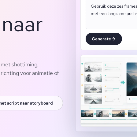
Gebruik deze zes frames
 naar
met een langzame push-in
Generate
 met shottiming,
ichting voor animatie of
met script naar storyboard