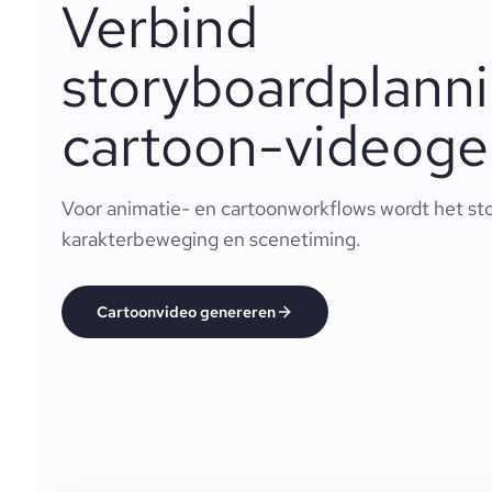
Verbind
storyboardplann
cartoon-videogen
Voor animatie- en cartoonworkflows wordt het sto
karakterbeweging en scenetiming.
Cartoonvideo genereren