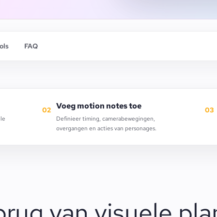
ols
FAQ
Voeg motion notes toe
02
03
ele
Definieer timing, camerabewegingen,
overgangen en acties van personages.
brug van visuele pla