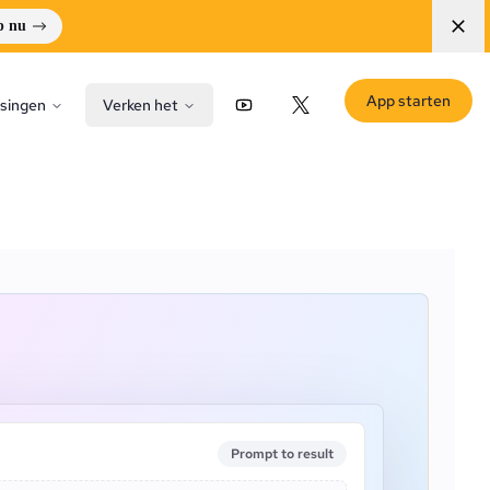
p nu
App starten
singen
Verken het
YouTube
X (Twitter)
Prompt to result