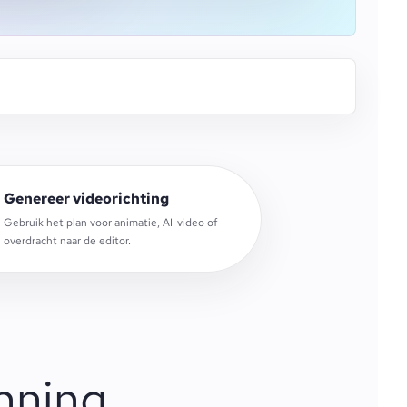
Genereer videorichting
Gebruik het plan voor animatie, AI-video of
overdracht naar de editor.
nning