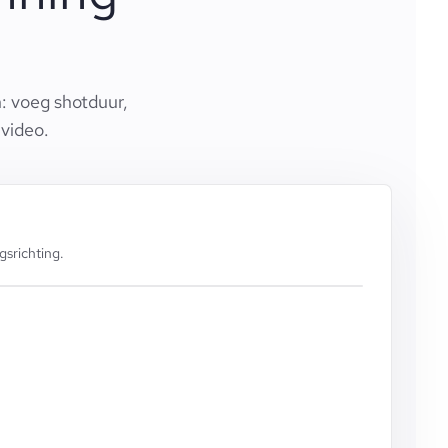
: voeg shotduur,
 video.
srichting.