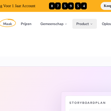
0
7
:
5
9
:
5
3
ng Voor 1 Jaar Account
Koo
Maak
Prijzen
Gemeenschap
Product
Oplos
STORYBOARDPLAN