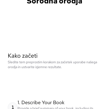
Sorodna orodja
Kako začeti
Sledite tem preprostim korakom za začetek uporabe našega
orodja in ustvarite izjemne rezultate.
1. Describe Your Book
1
Provide a brief summary of your book, including its