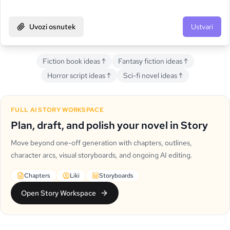
Uvozi osnutek
Ustvari
Fiction book ideas
↑
Fantasy fiction ideas
↑
Horror script ideas
↑
Sci-fi novel ideas
↑
FULL AI STORY WORKSPACE
Plan, draft, and polish your novel in Story
Move beyond one-off generation with chapters, outlines,
character arcs, visual storyboards, and ongoing AI editing.
Chapters
Liki
Storyboards
Open Story Workspace