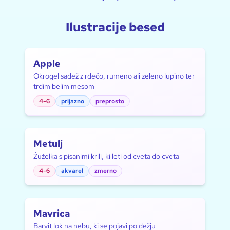
Ilustracije besed
Apple
Okrogel sadež z rdečo, rumeno ali zeleno lupino ter
trdim belim mesom
4-6
prijazno
preprosto
Metulj
Žuželka s pisanimi krili, ki leti od cveta do cveta
4-6
akvarel
zmerno
Mavrica
Barvit lok na nebu, ki se pojavi po dežju