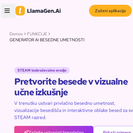
Zaženi aplikacijo
Domov
FUNKCIJE
GENERATOR AI BESEDNE UMETNOSTI
STEAM izobraževalno orodje
Pretvorite besede v vizualne
učne izkušnje
V trenutku ustvari privlačno besedno umetnost,
vizualizacije besedišča in interaktivne oblake besed za sv
STEAM razred.
Začnite ustvarjati brezplačno
Prikaži primere