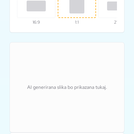
16:9
1:1
21:9
AI generirana slika bo prikazana tukaj.