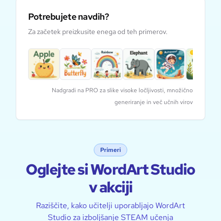
Potrebujete navdih?
Za začetek preizkusite enega od teh primerov.
Nadgradi na PRO za slike visoke ločljivosti, množično
generiranje in več učnih virov
Primeri
Oglejte si WordArt Studio
v akciji
Raziščite, kako učitelji uporabljajo WordArt
Studio za izboljšanje STEAM učenja