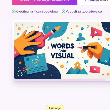
Kreditna kartica ni potrebna
Popusti za izobraževalce
Znanost
Inženirstvo
Tehnologija
Matematika
Besedišče
Umetnost
Funkcije