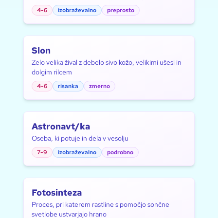
4-6
izobraževalno
preprosto
Slon
Zelo velika žival z debelo sivo kožo, velikimi ušesi in
dolgim rilcem
4-6
risanka
zmerno
Astronavt/ka
Oseba, ki potuje in dela v vesolju
7-9
izobraževalno
podrobno
Fotosinteza
Proces, pri katerem rastline s pomočjo sončne
svetlobe ustvarjajo hrano