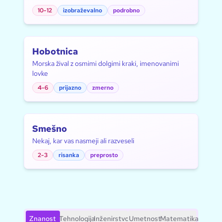
10-12
izobraževalno
podrobno
Hobotnica
Morska žival z osmimi dolgimi kraki, imenovanimi
lovke
4-6
prijazno
zmerno
Smešno
Nekaj, kar vas nasmeji ali razveseli
2-3
risanka
preprosto
Znanost
Tehnologija
Inženirstvo
Umetnost
Matematika