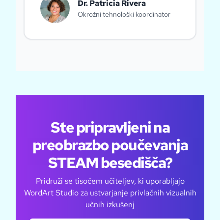
Dr. Patricia Rivera
Okrožni tehnološki koordinator
Ste pripravljeni na
preobrazbo poučevanja
STEAM besedišča?
Pridruži se tisočem učiteljev, ki uporabljajo
WordArt Studio za ustvarjanje privlačnih vizualnih
učnih izkušenj