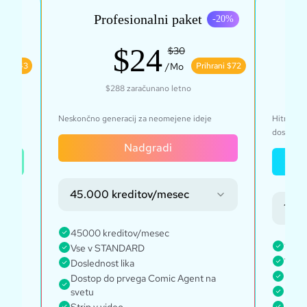
Profesionalni paket
0
%
-
20
%
$24
$30
rani $43
/Mo
Prihrani $72
$288
zaračunano letno
ih
Neskončno generacij za neomejene ideje
Hitro, za
dostopo
Nadgradi
45.000 kreditov/mesec
jšuje
135.
45000 kreditov/mesec
1350
Vse v STANDARD
Vse 
Doslednost lika
Every
Dostop do prvega Comic Agent na
svetu
Neom