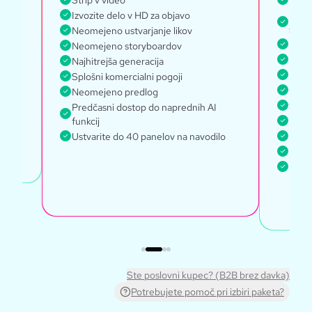
Strip v video
Dosle
Izvozite delo v HD za objavo
Dost
lo
svet
Neomejeno ustvarjanje likov
Neome
Neomejeno storyboardov
Najhi
Najhitrejša generacija
Dost
Splošni komercialni pogoji
Globa
Neomejeno predlog
Sploš
Predčasni dostop do naprednih AI
funkcij
Uprav
Ustvarite do 40 panelov na navodilo
Dosto
Dosto
Ustva
Ste poslovni kupec? (B2B brez davka)
Potrebujete pomoč pri izbiri paketa?