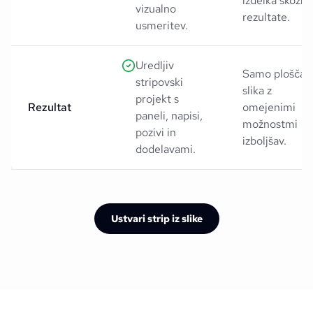
izdelka skozi
vizualno
rezultate.
usmeritev.
Uredljiv
Samo ploščat
stripovski
slika z
projekt s
Rezultat
omejenimi
paneli, napisi,
možnostmi
pozivi in
izboljšav.
dodelavami.
Ustvari strip iz slike