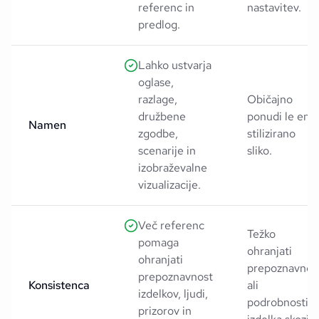
referenc in
nastavitev.
predlog.
Lahko ustvarja
oglase,
razlage,
Običajno
družbene
ponudi le eno
Namen
zgodbe,
stilizirano
scenarije in
sliko.
izobraževalne
vizualizacije.
Več referenc
Težko
pomaga
ohranjati
ohranjati
prepoznavnos
prepoznavnost
Konsistenca
ali
izdelkov, ljudi,
podrobnosti
prizorov in