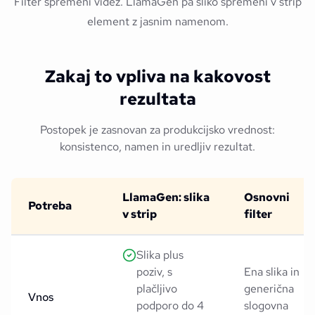
Filter spremeni videz. LlamaGen pa sliko spremeni v strip
element z jasnim namenom.
Zakaj to vpliva na kakovost
rezultata
Postopek je zasnovan za produkcijsko vrednost:
konsistenco, namen in uredljiv rezultat.
LlamaGen: slika
Osnovni
Potreba
v strip
filter
Slika plus
poziv, s
Ena slika in
plačljivo
generična
Vnos
podporo do 4
slogovna