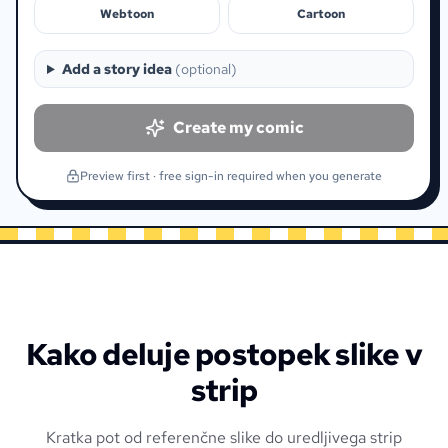
Webtoon
Cartoon
Add a story idea
(
optional
)
Create my comic
Preview first · free sign-in required when you generate
Kako deluje postopek slike v
strip
Kratka pot od referenčne slike do uredljivega strip