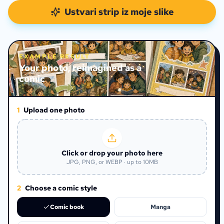
Ustvari strip iz moje slike
EXAMPLE RESULT
Your photo, reimagined as a
comic
1
Upload one photo
Click or drop your photo here
JPG, PNG, or WEBP · up to 10MB
2
Choose a comic style
Comic book
Manga