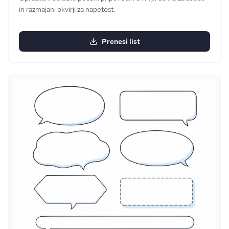
in razmajani okvirji za napetost.
Prenesi list