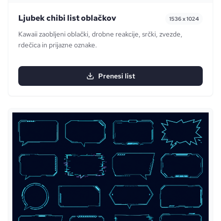
Ljubek chibi list oblačkov
1536 x 1024
Kawaii zaobljeni oblački, drobne reakcije, srčki, zvezde,
rdečica in prijazne oznake.
Prenesi list