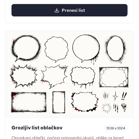
Prenesi list
Grozljiv list oblačkov
1536 x 1024
Opraskani oblački, počeni pripovedni okvirji, oblike za šepet