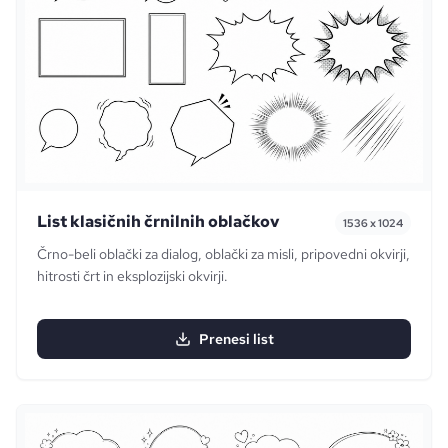
List klasičnih črnilnih oblačkov
1536 x 1024
Črno-beli oblački za dialog, oblački za misli, pripovedni okvirji,
hitrosti črt in eksplozijski okvirji.
Prenesi list