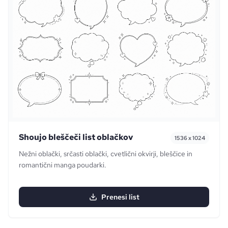
Shoujo bleščeči list oblačkov
1536 x 1024
Nežni oblački, srčasti oblački, cvetlični okvirji, bleščice in
romantični manga poudarki.
Prenesi list