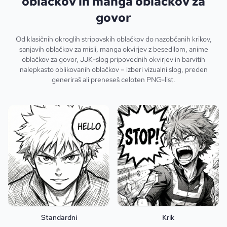
oblačkov in manga oblačkov za
govor
Od klasičnih okroglih stripovskih oblačkov do nazobčanih krikov,
sanjavih oblačkov za misli, manga okvirjev z besedilom, anime
oblačkov za govor, JJK-slog pripovednih okvirjev in barvitih
nalepkasto oblikovanih oblačkov – izberi vizualni slog, preden
generiraš ali preneseš celoten PNG-list.
Standardni
Krik