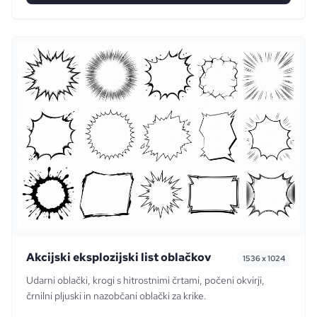
Akcijski eksplozijski list oblačkov
1536 x 1024
Udarni oblački, krogi s hitrostnimi črtami, počeni okvirji,
črnilni pljuski in nazobčani oblački za krike.