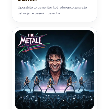
Uporabite to usmeritev kot referenco za sveže
ustvarjanje pesmi iz besedila.