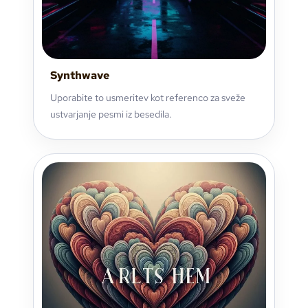
Synthwave
Uporabite to usmeritev kot referenco za sveže
ustvarjanje pesmi iz besedila.