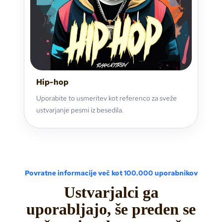
Hip-hop
Uporabite to usmeritev kot referenco za sveže
ustvarjanje pesmi iz besedila.
Povratne informacije več kot 100.000 uporabnikov
Ustvarjalci ga
uporabljajo, še preden se