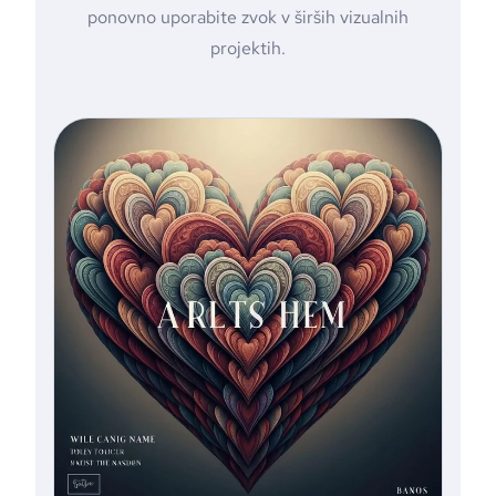
ponovno uporabite zvok v širših vizualnih
projektih.