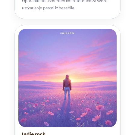
Uporabite to usmeritev kot referenco za sveže
ustvarjanje pesmi iz besedila.
Indie rock