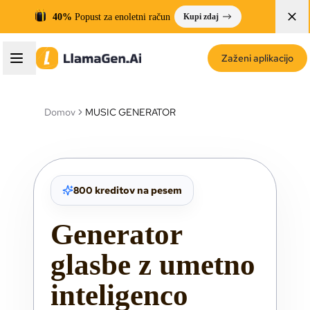
40%
Popust za enoletni račun
Kupi zdaj
Zaženi aplikacijo
Domov
MUSIC GENERATOR
800 kreditov na pesem
Generator
glasbe z umetno
inteligenco