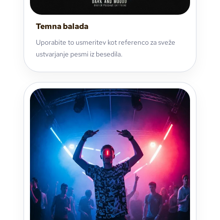
Temna balada
Uporabite to usmeritev kot referenco za sveže
ustvarjanje pesmi iz besedila.