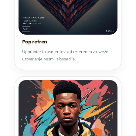
Pop refren
Uporabite to usmeritev kot referenco za sveže
ustvarjanje pesmi iz besedila.