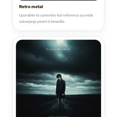
Retro metal
Uporabite to usmeritev kot referenco za sveže
ustvarjanje pesmi iz besedila.