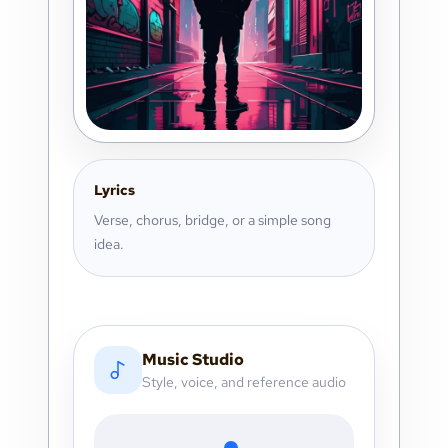
Lyrics
Verse, chorus, bridge, or a simple song
idea.
Music Studio
Style, voice, and reference audio