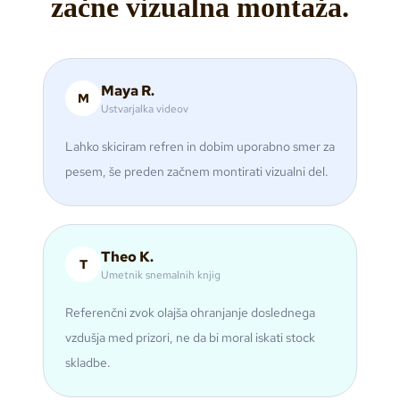
začne vizualna montaža.
Maya R.
M
Ustvarjalka videov
Lahko skiciram refren in dobim uporabno smer za
pesem, še preden začnem montirati vizualni del.
Theo K.
T
Umetnik snemalnih knjig
Referenčni zvok olajša ohranjanje doslednega
vzdušja med prizori, ne da bi moral iskati stock
skladbe.