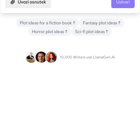
Uvozi osnutek
Ustvari
Plot ideas for a fiction book
↑
Fantasy plot ideas
↑
Horror plot ideas
↑
Sci-fi plot ideas
↑
10,000 Writers use LlamaGen.Ai