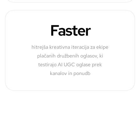
Faster
hitrejša kreativna iteracija za ekipe
plačanih družbenih oglasov, ki
testirajo AI UGC oglase prek
kanalov in ponudb