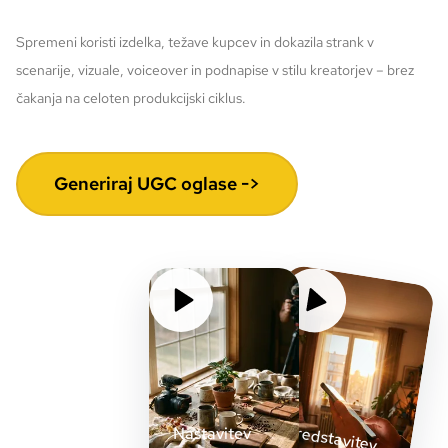
Spremeni koristi izdelka, težave kupcev in dokazila strank v
scenarije, vizuale, voiceover in podnapise v stilu kreatorjev – brez
čakanja na celoten produkcijski ciklus.
Generiraj UGC oglase ->
Predstavitev
izdelka iz
Nastavitev