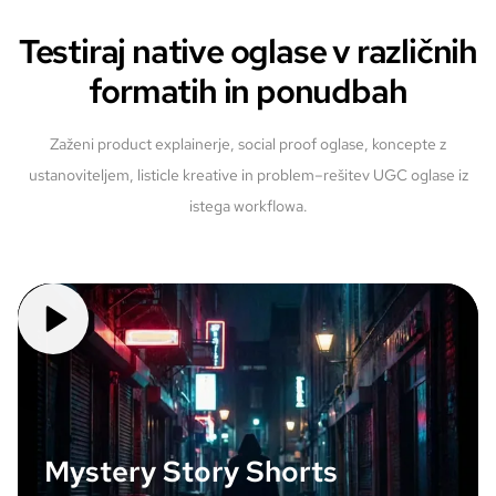
Testiraj native oglase v različnih
formatih in ponudbah
Zaženi product explainerje, social proof oglase, koncepte z
ustanoviteljem, listicle kreative in problem–rešitev UGC oglase iz
istega workflowa.
Mystery Story Shorts