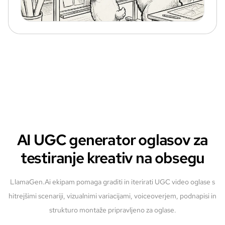
AI UGC generator oglasov za
testiranje kreativ na obsegu
LlamaGen.Ai ekipam pomaga graditi in iterirati UGC video oglase s
hitrejšimi scenariji, vizualnimi variacijami, voiceoverjem, podnapisi in
strukturo montaže pripravljeno za oglase.