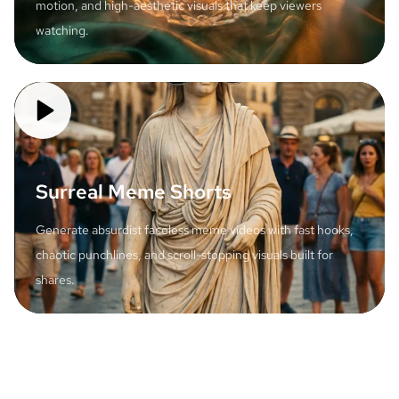
motion, and high-aesthetic visuals that keep viewers
watching.
Surreal Meme Shorts
Generate absurdist faceless meme videos with fast hooks,
chaotic punchlines, and scroll-stopping visuals built for
shares.