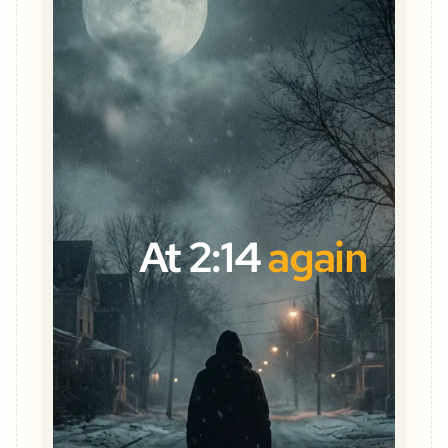
At 2:14
again