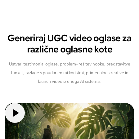
Generiraj UGC video oglase za
različne oglasne kote
Ustvari testimonial oglase, problem–rešitev hooke, predstavitve
funkcij, razlage s poudarjenimi koristmi, primerjalne kreative in
launch videe iz enega AI sistema.