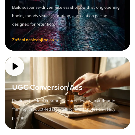
Build suspense-driven faceless shorts with strong opening
hooks, moody visuals, narration, and caption pacing
designed for retention.
Zaženi naslednji oglas ->
UGC Conversion Ads
Produce faceless creator-style ad videos with authentic
framing, product-led storytelling, and conversion-ready
pacing.