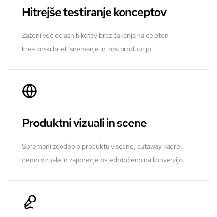
Hitrejše testiranje konceptov
Zaženi več oglasnih kotov brez čakanja na celoten
kreatorski brief, snemanje in postprodukcijo.
Produktni vizuali in scene
Spremeni zgodbo o produktu v scene, cutaway kadre,
demo vizuale in zaporedje osredotočeno na konverzijo.