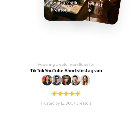
oglasa v stilu
roke
kreatorja
Powering creator workflows for
TikTok
YouTube Shorts
Instagram
Trusted by 12,000+ creators