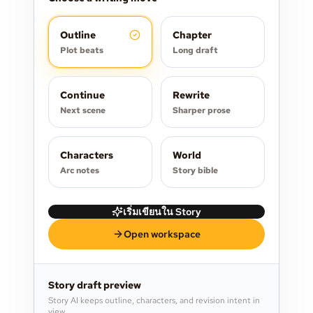
Outline
Chapter
Plot beats
Long draft
Continue
Rewrite
Next scene
Sharper prose
Characters
World
Arc notes
Story bible
เริ่มเขียนใน Story
Open workspace
Story draft preview
Story AI keeps outline, characters, and revision intent in
view.