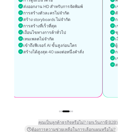
การ์ตูนเป็นวิดีโอ
ความสอด
ส่งออกงาน HD สำหรับการจัดพิมพ์
เข้าถึง 
การสร้างตัวละครไม่จำกัด
ตัวละครไ
สร้าง storyboards ไม่จำกัด
การสร้างวิ
การสร้างที่เร็วที่สุด
เข้าถึงท
เงื่อนไขทางการค้าทั่วไป
ชุดภาษา
เทมเพลตไม่จำกัด
เงื่อนไขท
เข้าถึงฟีเจอร์ AI ขั้นสูงก่อนใคร
ผู้จัดการ
สร้างได้สูงสุด 40 แผงต่อหนึ่งคำสั่ง
การเข้าถ
เข้าถึงท
สร้างได้ส
คุณเป็นลูกค้าธุรกิจหรือไม่? (ยกเว้นภาษี B2B)
ต้องการความช่วยเหลือในการเลือกแผนหรือไม่?