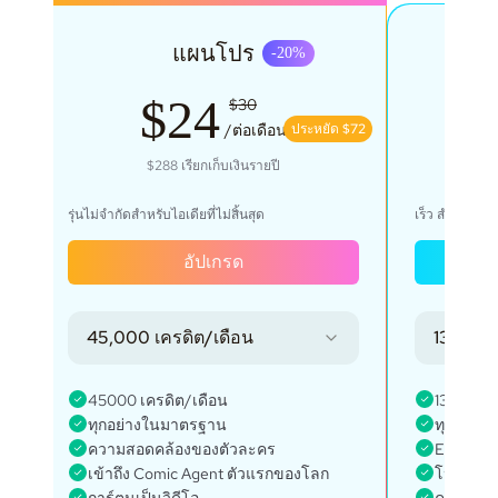
แผนโปร
-
20
%
$24
$30
$43
/ต่อเดือน
ประหยัด $72
$288
เรียกเก็บเงินรายปี
$
รุ่นไม่จำกัดสำหรับไอเดียที่ไม่สิ้นสุด
เร็ว สำหรับกา
อัปเกรด
45,000 เครดิต/เดือน
135,000
45000 เครดิต/เดือน
135000 เ
ทุกอย่างในมาตรฐาน
ทุกอย่าง
ความสอดคล้องของตัวละคร
Every fe
เข้าถึง Comic Agent ตัวแรกของโลก
โปรเจกต์