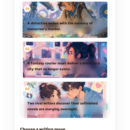
0
1
A detective wakes with the memory of
tomorrow's murder.
0
2
A fantasy courier must deliver a letter to a
city that no longer exists.
0
3
Two rival writers discover their unfinished
novels are merging overnight.
Choose a writing move