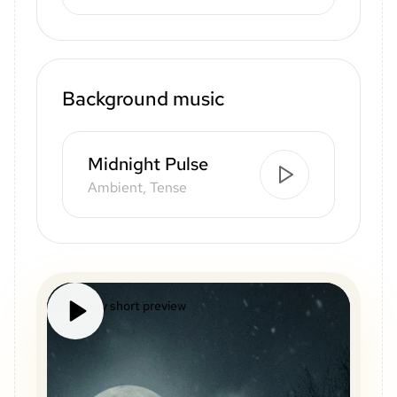
Background music
Midnight Pulse
Ambient, Tense
Mystery short preview