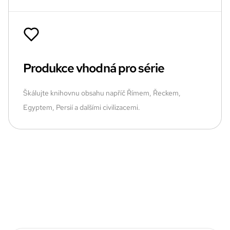
Produkce vhodná pro série
Škálujte knihovnu obsahu napříč Římem, Řeckem,
Egyptem, Persií a dalšími civilizacemi.