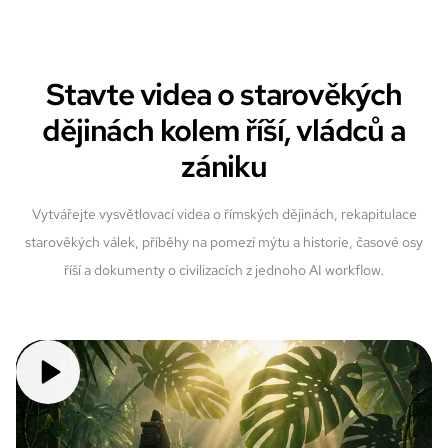
Stavte videa o starověkých
dějinách kolem říší, vládců a
zániku
Vytvářejte vysvětlovací videa o římských dějinách, rekapitulace
starověkých válek, příběhy na pomezí mýtu a historie, časové osy
říší a dokumenty o civilizacích z jednoho AI workflow.