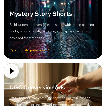
Mystery Story Shorts
Build suspense-driven faceless shorts with strong opening
hooks, moody visuals, narration, and caption pacing
designed for retention.
Vytvořit další příběh říše ->
UGC Conversion Ads
Produce faceless creator-style ad videos with authentic
framing, product-led storytelling, and conversion-ready