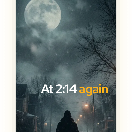
At 2:14
again