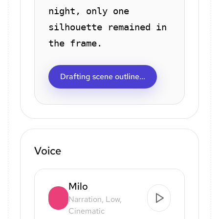
night, only one
silhouette remained in
the frame.
Drafting scene outline...
Voice
Milo
Narration, Low,
Cinematic