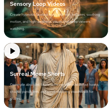
Sensory Loop Videos
Create hypnotic faceless loops with rich textures, soothing
motion, and high-aesthetic visuals that keep viewers
watching.
Surreal Meme Shorts
Generate absurdist faceless meme videos with fast hooks,
chaotic punchlines, and scroll-stopping visuals built for
shares.