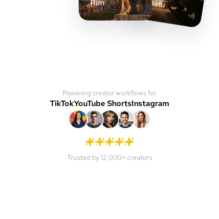
senátu
Řím
Powering creator workflows for
TikTok
YouTube Shorts
Instagram
Trusted by 12,000+ creators