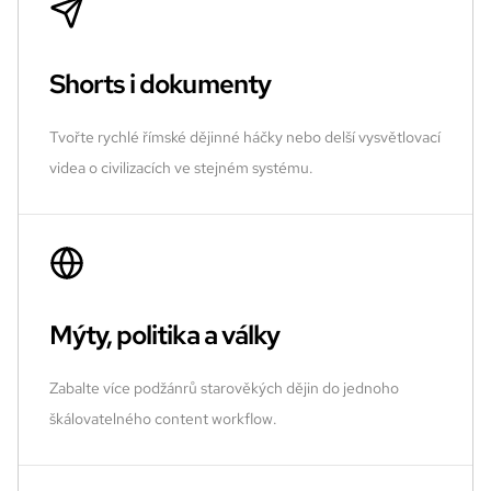
Shorts i dokumenty
Tvořte rychlé římské dějinné háčky nebo delší vysvětlovací
videa o civilizacích ve stejném systému.
Mýty, politika a války
Zabalte více podžánrů starověkých dějin do jednoho
škálovatelného content workflow.