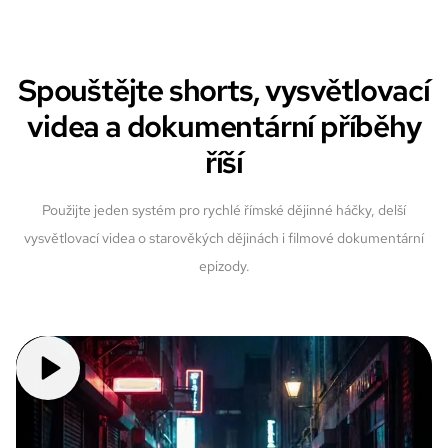
Spouštějte shorts, vysvětlovací
videa a dokumentární příběhy
říší
Použijte jeden systém pro rychlé římské dějinné háčky, delší
vysvětlovací videa o starověkých dějinách i filmové dokumentární
epizody.