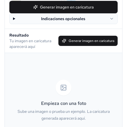
Snoopy
Chibi
Generar imagen en caricatura
Indicaciones opcionales
Disney
Clay
Resultado
Simpson
South Park
Tu imagen en caricatura
Generar imagen en caricatura
aparecerá aquí
Family Guy
Muppet
Line Art
Caricatura
Acuarela
Van Gogh
Óleo
Minecraft
Empieza con una foto
Sube una imagen o prueba un ejemplo. La caricatura
GTA
PS2
generada aparecerá aquí.