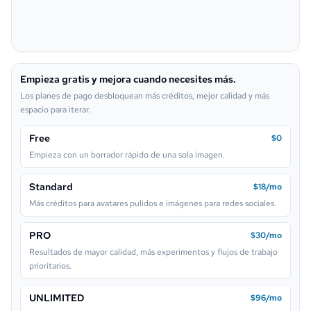
Pixel
Fantasia oscura
Pop Art
Neon Sign
Empieza gratis y mejora cuando necesites más.
Lego
Los planes de pago desbloquean más créditos, mejor calidad y más
espacio para iterar.
Free
$0
Empieza con un borrador rápido de una sola imagen.
Standard
$18/mo
Más créditos para avatares pulidos e imágenes para redes sociales.
PRO
$30/mo
Resultados de mayor calidad, más experimentos y flujos de trabajo
prioritarios.
UNLIMITED
$96/mo