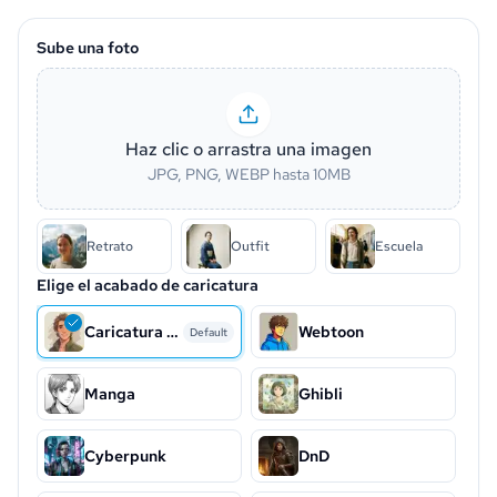
Sube una foto
Haz clic o arrastra una imagen
JPG, PNG, WEBP hasta 10MB
Retrato
Outfit
Escuela
Elige el acabado de caricatura
Caricatura clásica
Webtoon
Default
Manga
Ghibli
Cyberpunk
DnD