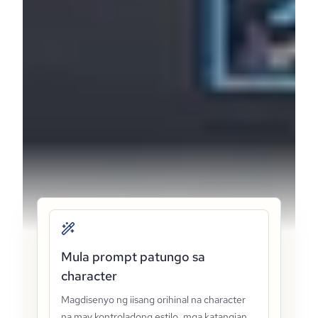
Mula prompt patungo sa
character
Magdisenyo ng iisang orihinal na character
na may kontroladong estilo, mga katangian,