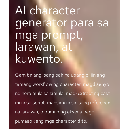
AI character
generator para sa
mga prompt,
larawan, at
kuwento.
Gamitin ang isang pahina upang piliin ang
tamang workflow ng character: magdisenyo
ng hero mula sa simula, mag-extract ng cast
mula sa script, magsimula sa isang reference
na larawan, o bumuo ng eksena bago
pumasok ang mga character dito.