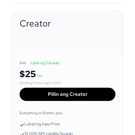
Creator
$30
Libre ng 2 buwan
$25
/mo
Sinisingil taon-taon
$300
Piliin ang Creator
Everything in Starter, plus
Lahat ng nasa Free
15,000 API credits/buwan