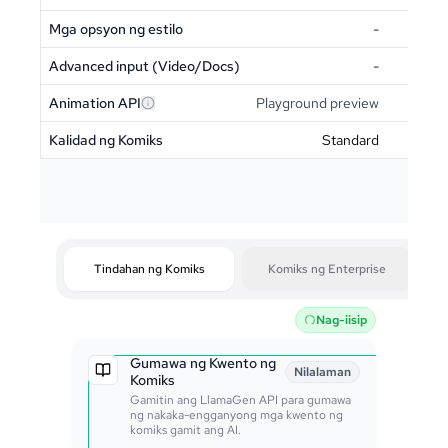
Mga opsyon ng estilo
-
Advanced input (Video/Docs)
-
Animation API
Playground preview
T
Kalidad ng Komiks
Standard
Tindahan ng Komiks
Komiks ng Enterprise
Nag-iisip
Gumawa ng Kwento ng
Nilalaman
Komiks
Gamitin ang LlamaGen API para gumawa
ng nakaka-engganyong mga kwento ng
komiks gamit ang AI.