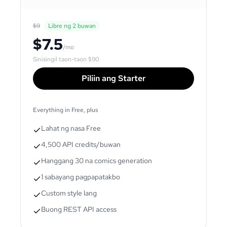
$9
Libre ng 2 buwan
$7.5
/mo
Sinisingil taon-taon
$90
Piliin ang Starter
Everything in Free, plus
Lahat ng nasa Free
4,500 API credits/buwan
Hanggang 30 na comics generation
1 sabayang pagpapatakbo
Custom style lang
Buong REST API access