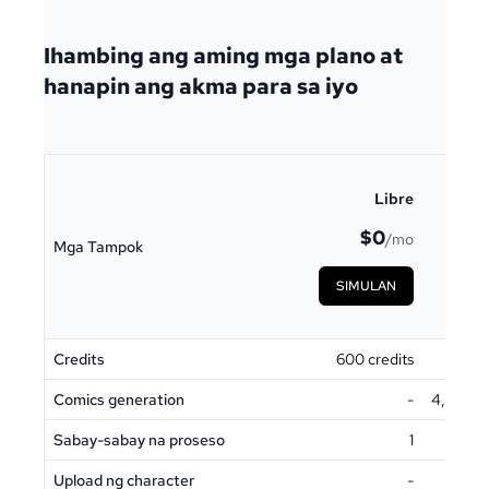
Ihambing ang aming mga plano at
hanapin ang akma para sa iyo
Libre
$0
/mo
Mga Tampok
SIMULAN
Credits
600 credits
La
Comics generation
-
4,500 A
Sabay-sabay na proseso
1
Upload ng character
-