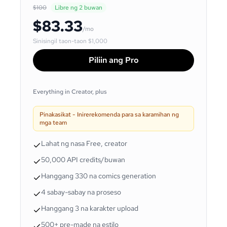
$100
Libre ng 2 buwan
$83.33
/mo
Sinisingil taon-taon
$1,000
Piliin ang Pro
Everything in Creator, plus
Pinakasikat - Inirerekomenda para sa karamihan ng
mga team
Lahat ng nasa Free, creator
50,000 API credits/buwan
Hanggang 330 na comics generation
4 sabay-sabay na proseso
Hanggang 3 na karakter upload
500+ pre-made na estilo