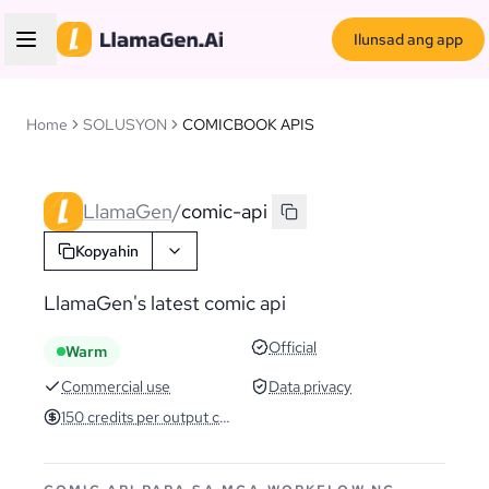
Ilunsad ang app
Home
SOLUSYON
COMICBOOK APIS
LlamaGen
/
comic-api
Kopyahin
LlamaGen's latest comic api
Official
Warm
Commercial use
Data privacy
150 credits per output comic