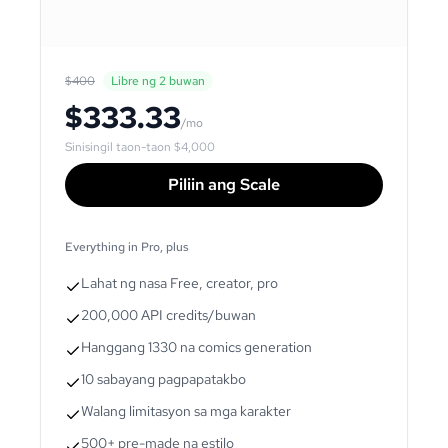
$400
Libre ng 2 buwan
$333.33
/mo
Sinisingil taon-taon
$4,000
Piliin ang Scale
Everything in Pro, plus
Lahat ng nasa Free, creator, pro
200,000 API credits/buwan
Hanggang 1330 na comics generation
10 sabayang pagpapatakbo
Walang limitasyon sa mga karakter
500+ pre-made na estilo