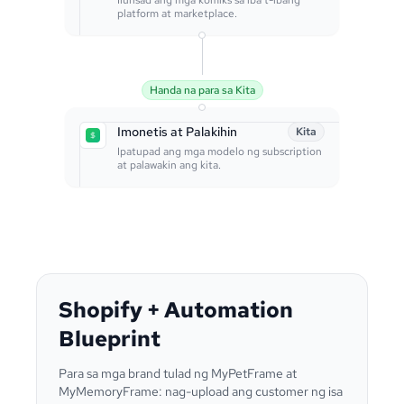
Ilunsad ang mga komiks sa iba’t-ibang
platform at marketplace.
Handa na para sa Kita
Imonetis at Palakihin
Kita
Ipatupad ang mga modelo ng subscription
at palawakin ang kita.
Shopify + Automation
Blueprint
Para sa mga brand tulad ng MyPetFrame at
MyMemoryFrame: nag-upload ang customer ng isa