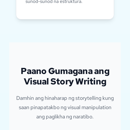
sunod-sunod na estruktura.
💡
Ayusin ang mga bahagi ng istorya
upang suriin ang iba’t ibang
estruktura ng naratibo.
Paano Gumagana ang
Visual Story Writing
Damhin ang hinaharap ng storytelling kung
saan pinapatakbo ng visual manipulation
ang paglikha ng naratibo.