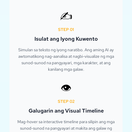
✍️
STEP
01
Isulat ang Iyong Kuwento
Simulan sa teksto ng iyong naratibo. Ang aming AI ay
awtomatikong nag-aanalisa at nagbi-visualize ng mga
sunod-sunod na pangyayari, mga karakter, at ang
kanilang mga galaw.
👁️
STEP
02
Galugarin ang Visual Timeline
Mag-hover sa interactive timeline para silipin ang mga
sunod-sunod na pangyayari at makita ang galaw ng