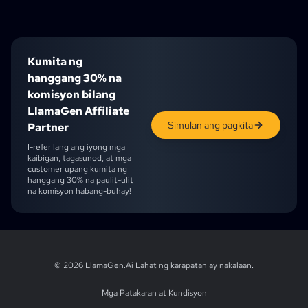
AI Layer Splitter
Kumita ng
hanggang 30% na
komisyon bilang
LlamaGen Affiliate
Simulan ang pagkita
Partner
I-refer lang ang iyong mga
kaibigan, tagasunod, at mga
customer upang kumita ng
hanggang 30% na paulit-ulit
na komisyon habang-buhay!
English
English (UK)
English (CA)
English (AU)
English (IN)
Japanese
Ch
© 2026 LlamaGen.Ai
Lahat ng karapatan ay nakalaan
.
Mga Patakaran at Kundisyon