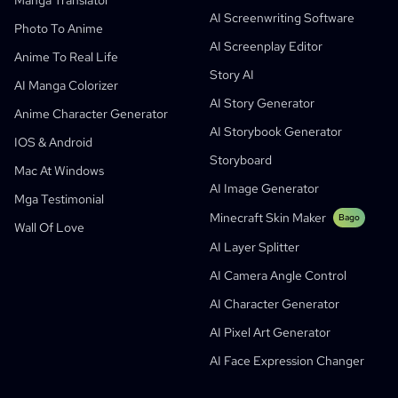
Manga Translator
AI Screenwriting Software
Kusa
AI Cartoon Generator
AI Video Generator
Photo To Anime
AI Screenplay Editor
Gawing Komiks Ang Larawan
Children's Storybook Maker
Anime To Real Life
Story AI
Turn Picture Into Cartoon
AI Storybook Generator
AI Manga Colorizer
AI Story Generator
AI Webtoon Generator
AI Educational Comics
Anime Character Generator
AI Storybook Generator
Mga Generative Workflows
AI Manhwa Generator
IOS & Android
Bago
Storyboard
Webtoons
Mac At Windows
AI Manga Generator
Bago
AI Image Generator
Mga Testimonial
Social Media Comics
Minecraft Skin Maker
Bago
Wall Of Love
Bible Comic Maker
AI Layer Splitter
Manga Text Bubble Generator
AI Camera Angle Control
AI Storyboard Generator
AI Character Generator
AI Screenplay Editor
AI Pixel Art Generator
Libreng Storyboard Template
AI Face Expression Changer
AI Script Generator