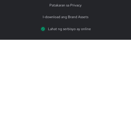
Patakaran sa Privacy
I-download ang Brand Assets
Lahat ng serbisyo ay online