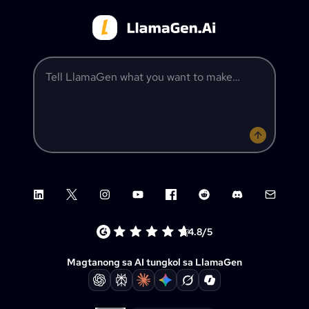
Tell LlamaGen what you want to make
LinkedIn
X (Twitter)
Instagram
YouTube
Facebook group
Reddit
Discord
Email su
4.8/5
Magtanong sa AI tungkol sa LlamaGen