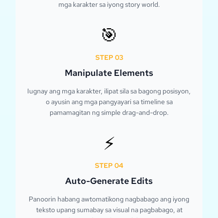
mga karakter sa iyong story world.
🎯
STEP
03
Manipulate Elements
Iugnay ang mga karakter, ilipat sila sa bagong posisyon,
o ayusin ang mga pangyayari sa timeline sa
pamamagitan ng simple drag-and-drop.
⚡
STEP
04
Auto-Generate Edits
Panoorin habang awtomatikong nagbabago ang iyong
teksto upang sumabay sa visual na pagbabago, at