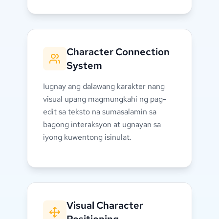
💡
I-drag ang mga pangyayari sa
timeline upang baguhin ang daloy ng
iyong kuwentong isinulat.
Character Connection
System
Iugnay ang dalawang karakter nang
visual upang magmungkahi ng pag-
edit sa teksto na sumasalamin sa
bagong interaksyon at ugnayan sa
iyong kuwentong isinulat.
💡
Gumuhit ng ugnayan sa pagitan ng
mga karakter para makabuo ng mga
diyalogo at tagpo ng interaksyon.
Visual Character