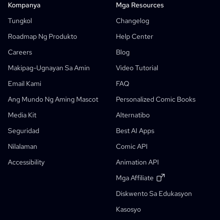
Camera Angle Control
Kompanya
Mga Resources
AI Background Generator
Tungkol
Changelog
AI Image Style Transfer
Roadmap Ng Produkto
Help Center
AI Pose Generator
Careers
Blog
AI Character Generator
Makipag-Ugnayan Sa Amin
Video Tutorial
AI Character Design
Email Kami
FAQ
AI Anime Generator
Ang Mundo Ng Aming Mascot
Personalized Comic Books
Mga Tampok
AI Comic Factory
Media Kit
Alternatibo
AI Story Writer
Children's Storybook Maker
Seguridad
Best AI Apps
Comic That
Mga Generative Workflows
Nilalaman
Comic API
AI Storybook Generator
Accessibility
Animation API
Photo To Anime
AI Manga Script Generator
Black And White Image Filter
AI Manga Colorizer
Gumagawa Ng Manga
Manga Translator
Anime To Real Life
Anime Character Generator
Bago
AI Pixel Art Generator
Bago
Mga Affiliate
Kasangkapang Pang-Crop Ng Character Sheet
Diskwento Sa Edukasyon
Diskuwento Para Sa Mag-Aaral
Kasangkapang Pang-Hati Ng Comic Panel
Kasosyo