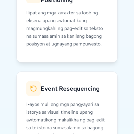
Positioning
Ilipat ang mga karakter sa loob ng
eksena upang awtomatikong
magmungkahi ng pag-edit sa teksto
na sumasalamin sa kanilang bagong
posisyon at ugnayang pampuwesto.
💡
I-drag ang mga karakter sa bagong
lokasyon at panoorin kung paano
sumasabay ang istorya.
Event Resequencing
I-ayos muli ang mga pangyayari sa
istorya sa visual timeline upang
awtomatikong makalikha ng pag-edit
sa teksto na sumasalamin sa bagong