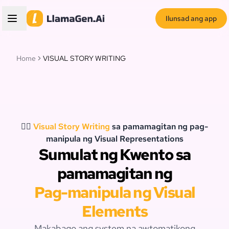
Ilunsad ang app
Home
VISUAL STORY WRITING
🧙‍♂️
Visual Story Writing
sa pamamagitan ng pag-
manipula ng Visual Representations
Sumulat ng Kwento sa
pamamagitan ng
Pag-manipula ng Visual
Elements
Makabago ang system na awtomatikong