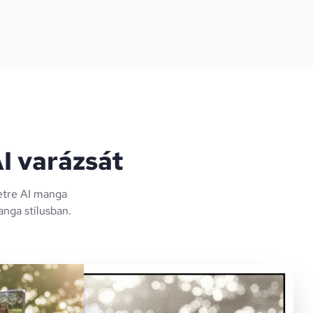
I varázsát
letre AI manga
nga stílusban.