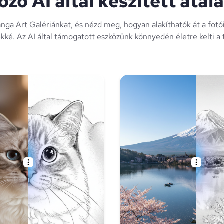
ző AI által készített átal
a Art Galériánkat, és nézd meg, hogyan alakíthatók át a fotói
ké. Az AI által támogatott eszközünk könnyedén életre kelti a 