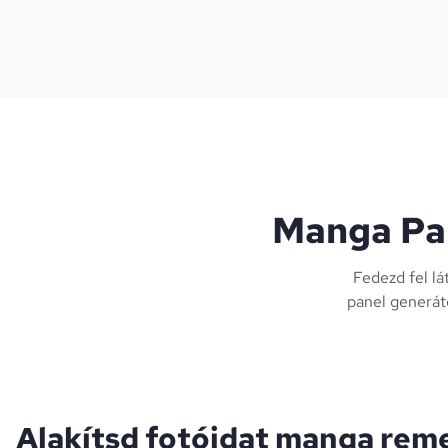
Manga Pan
Fedezd fel lá
panel generát
Alakítsd fotóidat manga re