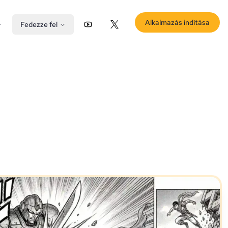
Alkalmazás indítása
Fedezze fel
YouTube
X (Twitter)