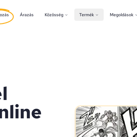
ozás
Árazás
Közösség
Termék
Megoldások
l
nline