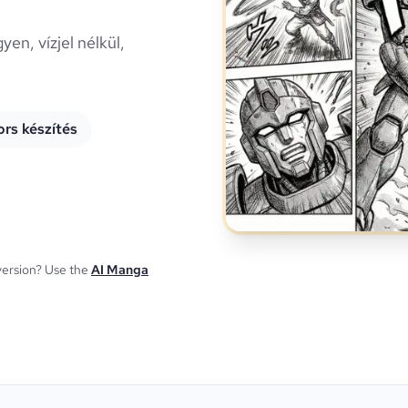
en, vízjel nélkül,
rs készítés
ersion? Use the
AI Manga