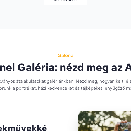
Galéria
el Galéria: nézd meg az A
tványos átalakulásokat galériánkban. Nézd meg, hogyan kelti é
orunk a portrékat, házi kedvenceket és tájképeket lenyűgöző ma
mekművekké