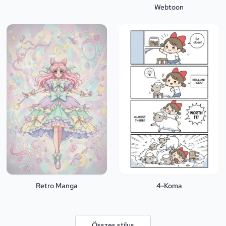
Webtoon
Retro Manga
4-Koma
Összes stílus