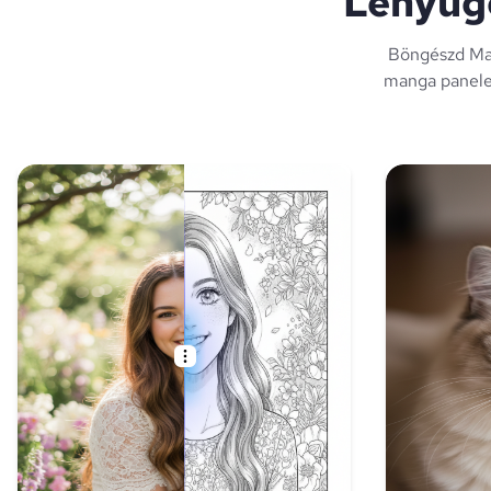
Lenyűgö
Böngészd Mang
manga panelek