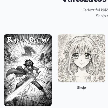
Fedezz fel kül
Shojo 
Shojo