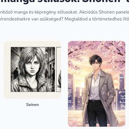
önböző manga és képregény stílusokat. Akciódús Shonen panel
elrendezésekre van szükséged? Megtalálod a történetedhez illő s
Seinen