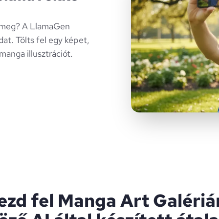
en meg? A LlamaGen
t. Tölts fel egy képet,
manga illusztrációt.
ezd fel Manga Art Galériá