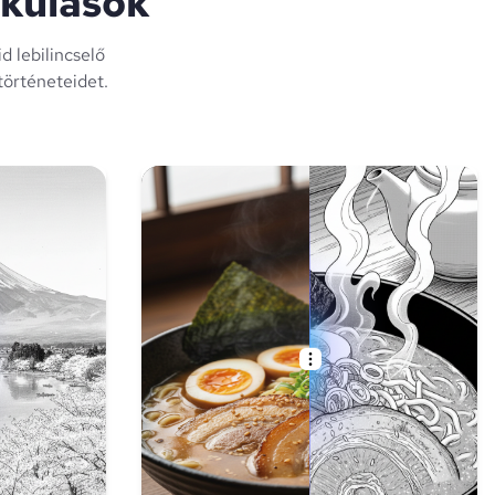
akulások
d lebilincselő
történeteidet.