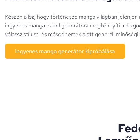
Készen állsz, hogy történeted manga világban jelenj
ingyenes manga panel generátora megkönnyíti a dolgoda
válassz stílust, és másodpercek alatt generálj minőségi 
Ingyenes manga generátor kipróbálása
Fed