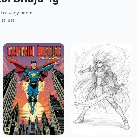
ekre vagy finom
tílust.