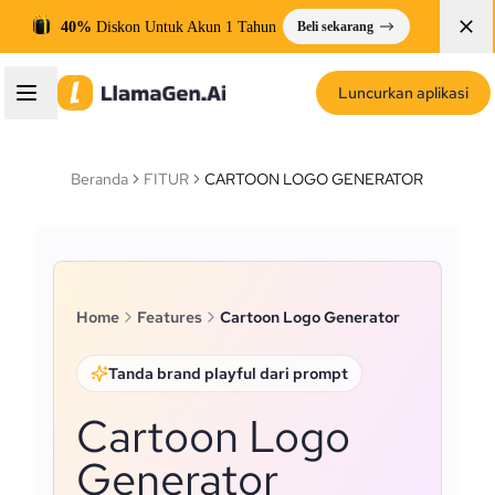
40%
Diskon Untuk Akun 1 Tahun
Beli sekarang
Luncurkan aplikasi
Beranda
FITUR
CARTOON LOGO GENERATOR
Home
Features
Cartoon Logo Generator
Tanda brand playful dari prompt
Cartoon Logo
Generator