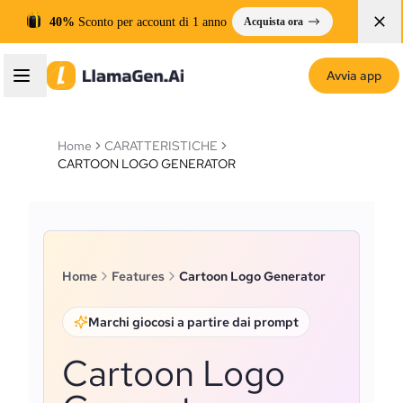
40%
Sconto per account di 1 anno
Acquista ora
Avvia app
Home
CARATTERISTICHE
CARTOON LOGO GENERATOR
Home
Features
Cartoon Logo Generator
Marchi giocosi a partire dai prompt
Cartoon Logo