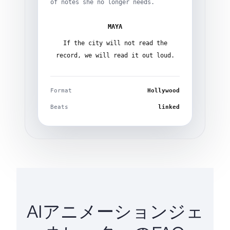
of notes she no longer needs.
MAYA
If the city will not read the
record, we will read it out loud.
Format
Hollywood
Beats
linked
AIアニメーションジェ