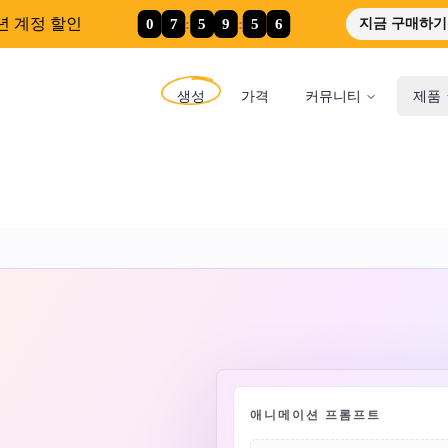
0
7
:
5
9
:
5
5
년 계정 할인
지금 구매하기
생성
가격
커뮤니티
제품
애니메이션 프롬프트