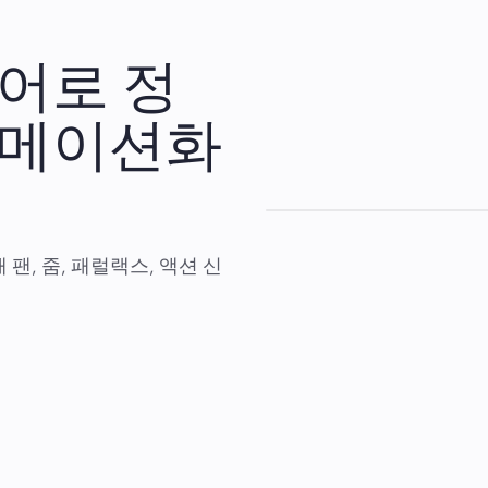
어로 정
니메이션화
팬, 줌, 패럴랙스, 액션 신