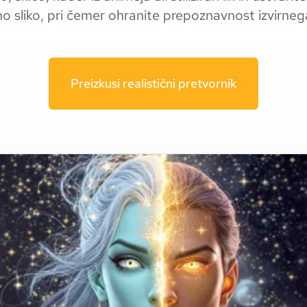
o sliko, pri čemer ohranite prepoznavnost izvirneg
Preizkusi realistični pretvornik