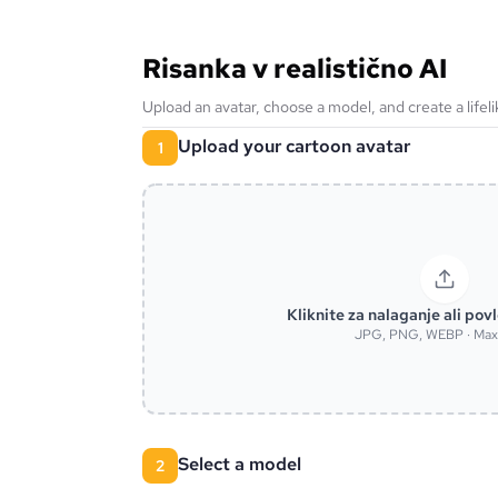
Risanka v realistično AI
Upload an avatar, choose a model, and create a lifeli
Upload your cartoon avatar
1
Kliknite za nalaganje ali povl
JPG, PNG, WEBP · Ma
Select a model
2