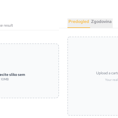
Predogled
Zgodovina
ke result
Upload a cart
ecite sliko sem
x 10MB
Your real