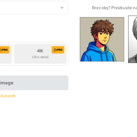
Brez idej? Preizkusite 
PRO
4K
PRO
Ultra detail
 image
ačunanih