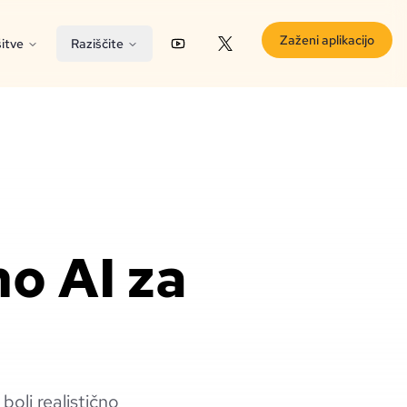
Zaženi aplikacijo
itve
Raziščite
YouTube
X (Twitter)
no AI za
 bolj realistično