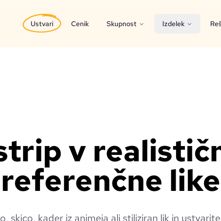
Ustvari
Cenik
Skupnost
Izdelek
Reš
strip v realistič
referenčne like
, skico, kader iz animeja ali stiliziran lik in ustvarite