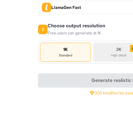
LlamaGen Fast
Choose output resolution
3
Free users can generate at 1K
1K
2K
Standard
High detail
Generate realistic
300 kreditov bo zar