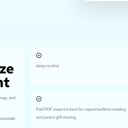
ize
sleep routine
ht
ongs, and
Paid PDF export is best for repeat bedtime reading
and parent gift sharing.
 keepsake