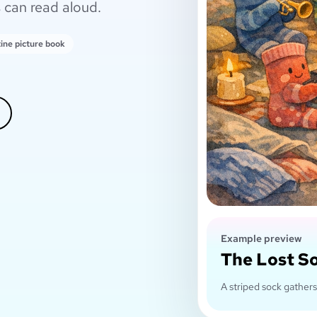
 can read aloud.
tine picture book
Example preview
The Lost S
A striped sock gathers