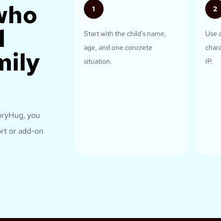
who
1
2
l
Start with the child's name,
Use 
age, and one concrete
chara
mily
situation.
IP.
oryHug, you
rt or add-on