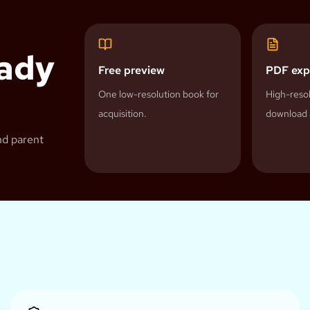
eady
Free preview
PDF exp
One low-resolution book for
High-resol
acquisition.
download 
nd parent