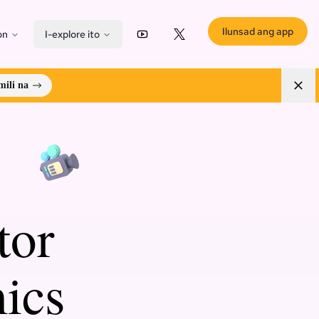
Ilunsad ang app
on
I-explore ito
YouTube
X (Twitter)
ili na
tor
ics