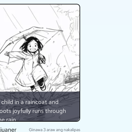
 child in a raincoat and
oots joyfully runs through
he rain.
juaner
Ginawa 3 araw ang nakalipas