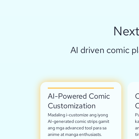
Next
AI driven comic p
AI-Powered Comic
C
Customization
C
Madaling i-customize ang iyong
Pa
AI-generated comic strips gamit
ka
ang mga advanced tool para sa
an
anime at manga enthusiasts.
ti