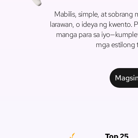
Mabilis, simple, at sobrang
larawan, o ideya ng kwento
manga para sa iyo—kumplet
mga estilong t
Magsim
Top 25