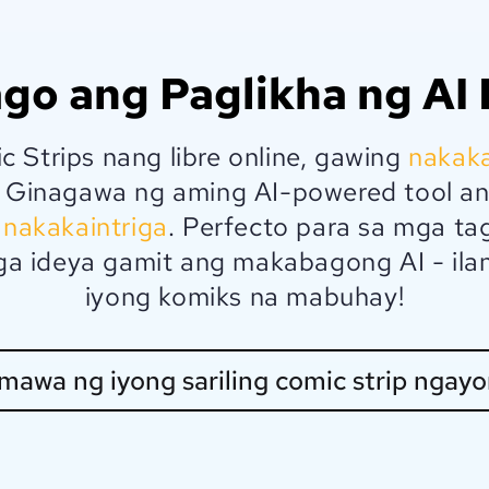
go ang Paglikha ng AI
 Strips nang libre online, gawing
nakak
 Ginagawa ng aming AI-powered tool a
 nakakaintriga
. Perfecto para sa mga t
ga ideya gamit ang makabagong AI - ilan
iyong komiks na mabuhay!
awa ng iyong sariling comic strip ngayo