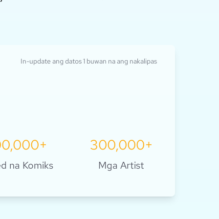
I-explore ito
In-update ang datos 1 buwan na ang nakalipas
00,000+
300,000+
d na Komiks
Mga Artist