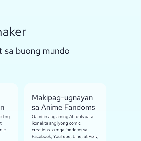
maker
st sa buong mundo
Makipag-ugnayan
on
sa Anime Fandoms
ad ng
Gamitin ang aming AI tools para
t
ikonekta ang iyong comic
mic
creations sa mga fandoms sa
Facebook, YouTube, Line, at Pixiv,