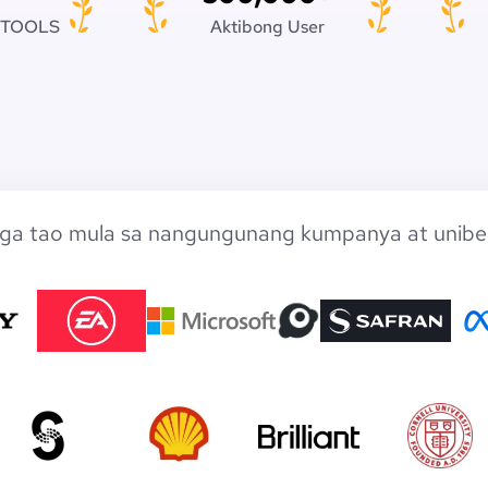
 TOOLS
Aktibong User
ga tao mula sa nangungunang kumpanya at unibe