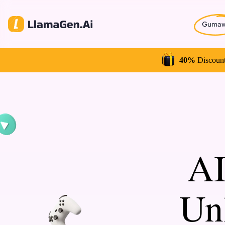
Guma
40%
Discount
AI
Un