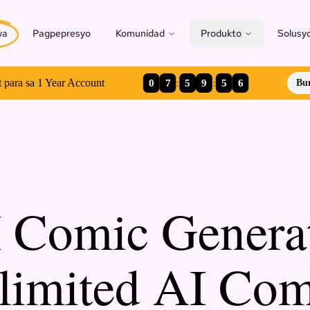
wa
Pagpepresyo
Komunidad
Produkto
Solusy
0
7
:
5
9
:
5
5
 para sa 1 Year Account
Bum
 Comic Genera
limited AI Com