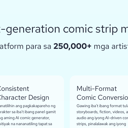
-generation comic strip 
latform para sa
250,000+
mga arti
onsistent
Multi-Format
haracter Design
Comic Conversi
natilihin ang pagkakapareho ng
Gawing iba't ibang format tul
rakter sa iba't ibang panel gamit
storyboards, fiction, videos, a
g aming AI comic generator,
audio ang iyong AI-driven co
nitiyak na nananatiling tapat sa
strips, pinalalawak ang iyong