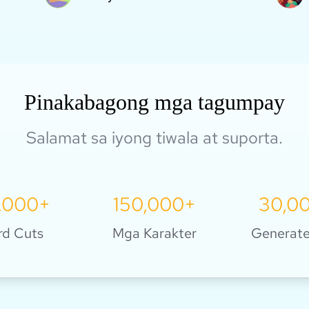
I-explore ito
Pinakabagong mga tagumpay
Salamat sa iyong tiwala at suporta.
,000+
150,000+
30,0
rd Cuts
Mga Karakter
Generate