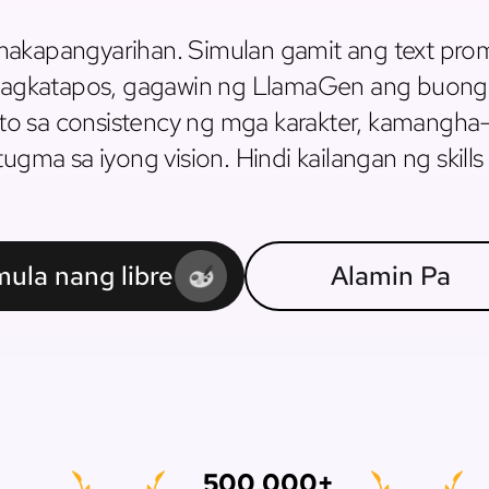
 makapangyarihan. Simulan gamit ang text prom
. Pagkatapos, gagawin ng LlamaGen ang buong
o sa consistency ng mga karakter, kamangha-
ugma sa iyong vision. Hindi kailangan ng skills
ula nang libre
Alamin Pa
500,000+