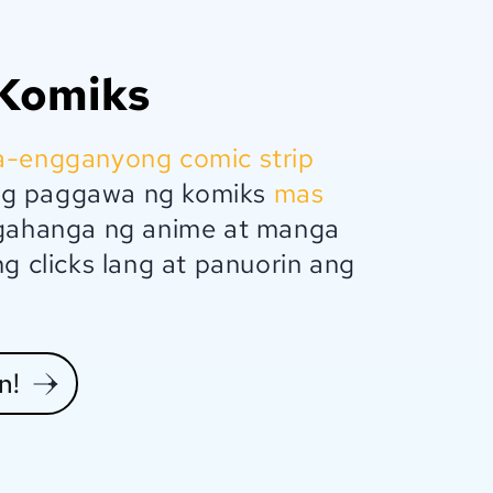
 Komiks
a-engganyong comic strip
ng paggawa ng komiks
mas
agahanga ng anime at manga
g clicks lang at panuorin ang
n!