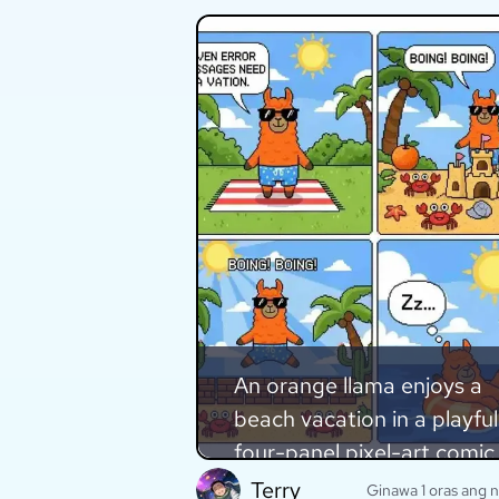
An orange llama enjoys a
beach vacation in a playful
four-panel pixel-art comic
strip.
Terry
Ginawa 1 oras ang n