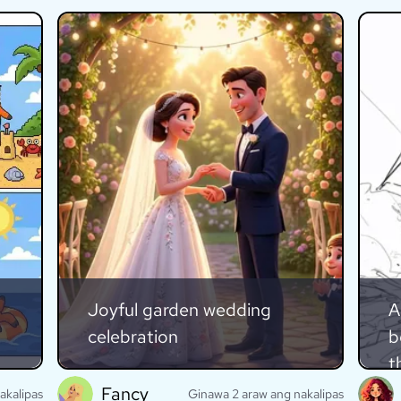
Joyful garden wedding
A
celebration
b
t
Fancy
akalipas
Ginawa 2 araw ang nakalipas