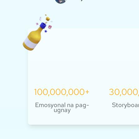
I-explore ito
100,000,000+
30,000
Emosyonal na pag-
Storyboa
ugnay