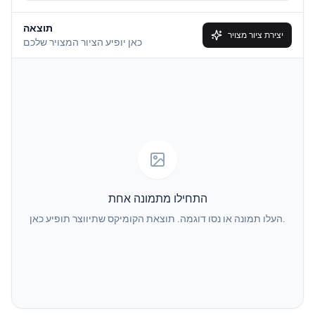
תוצאה
Simpson
South Park
יצירת ציור מצויר
כאן יופיע הציור המצויר שלכם
Family Guy
Muppet
Line Art
Caricature
Watercolor
Van Gogh
Oil Painting
Minecraft
התחילו מתמונה אחת
העלו תמונה או נסו דוגמה. תוצאת הקומיקס שתיווצר תופיע כאן.
GTA
PS2
Pixel
Dark Fantasy
Pop Art
Neon Sign