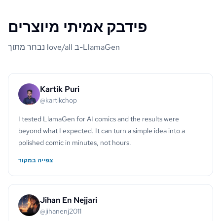
פידבק אמיתי מיוצרים
נבחר מתוך love/all ב-LlamaGen
Kartik Puri
@kartikchop
I tested LlamaGen for AI comics and the results were
beyond what I expected. It can turn a simple idea into a
polished comic in minutes, not hours.
צפייה במקור
Jihan En Nejjari
@jihanenj2011