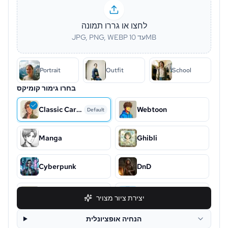
לחצו או גררו תמונה
JPG, PNG, WEBP עד 10MB
Portrait
Outfit
School
בחרו גימור קומיקס
Classic Cartoon
Webtoon
Default
Manga
Ghibli
Cyberpunk
DnD
Snoopy
Chibi
יצירת ציור מצויר
הנחיה אופציונלית
Disney
Clay