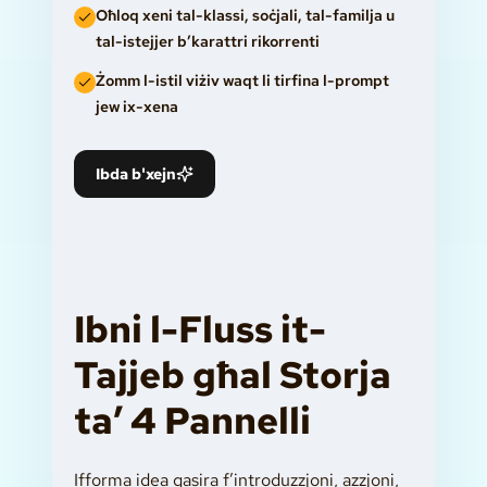
Oħloq xeni tal-klassi, soċjali, tal-familja u
tal-istejjer b’karattri rikorrenti
Żomm l-istil viżiv waqt li tirfina l-prompt
jew ix-xena
Ibda b'xejn
Ibni l-Fluss it-
Tajjeb għal Storja
ta’ 4 Pannelli
Ifforma idea qasira f’introduzzjoni, azzjoni,