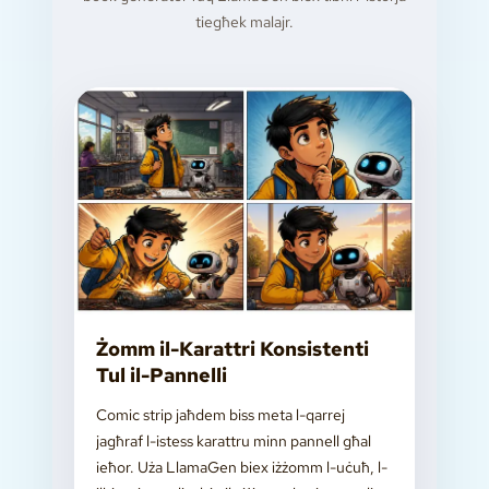
tiegħek malajr.
Żomm il-Karattri Konsistenti
Tul il-Pannelli
Comic strip jaħdem biss meta l-qarrej
jagħraf l-istess karattru minn pannell għal
ieħor. Uża LlamaGen biex iżżomm l-uċuħ, l-