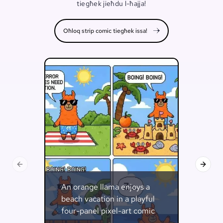
tiegħek jieħdu l-ħajja!
Oħloq strip comic tiegħek issa!
Slide preċedenti
Slide l
An orange llama enjoys a
beach vacation in a playful
four-panel pixel-art comic
strip.