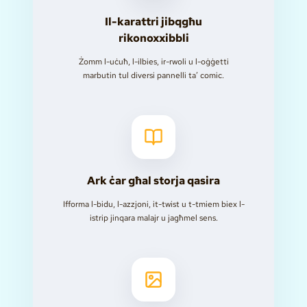
Il-karattri jibqgħu
rikonoxxibbli
Żomm l-uċuħ, l-ilbies, ir-rwoli u l-oġġetti
marbutin tul diversi pannelli ta’ comic.
Ark ċar għal storja qasira
Ifforma l-bidu, l-azzjoni, it-twist u t-tmiem biex l-
istrip jinqara malajr u jagħmel sens.