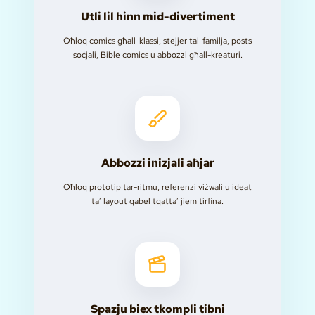
Utli lil hinn mid-divertiment
Oħloq comics għall-klassi, stejjer tal-familja, posts
soċjali, Bible comics u abbozzi għall-kreaturi.
Abbozzi inizjali aħjar
Oħloq prototip tar-ritmu, referenzi viżwali u ideat
ta’ layout qabel tqatta’ jiem tirfina.
Spazju biex tkompli tibni