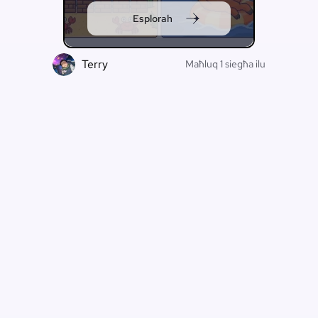
Esplorah
Terry
F
Maħluq 1 siegħa ilu