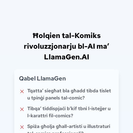
Ħolqien tal-Komiks
rivoluzzjonarju bl-AI ma’
LlamaGen.AI
Qabel LlamaGen
Tqatta’ siegħat bla għadd tibda tislet
u tpinġi panels tal-comic?
Tibqa’ tiddispjaċi b’kif tbni l-istejjer u
l-karattri fil-comics?
Spiża għolja għall-artisti u illustraturi