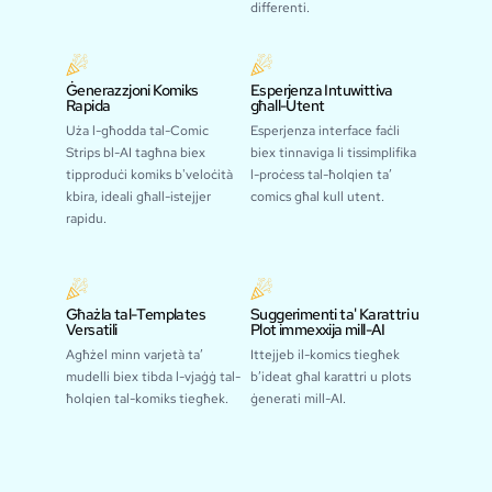
differenti.
Ġenerazzjoni Komiks
Esperjenza Intuwittiva
Rapida
għall-Utent
Uża l-għodda tal-Comic
Esperjenza interface faċli
Strips bl-AI tagħna biex
biex tinnaviga li tissimplifika
tipproduċi komiks b'veloċità
l-proċess tal-ħolqien ta’
kbira, ideali għall-istejjer
comics għal kull utent.
rapidu.
Għażla tal-Templates
Suggerimenti ta' Karattri u
Versatili
Plot immexxija mill-AI
Agħżel minn varjetà ta’
Ittejjeb il-komics tiegħek
mudelli biex tibda l-vjaġġ tal-
b’ideat għal karattri u plots
ħolqien tal-komiks tiegħek.
ġenerati mill-AI.