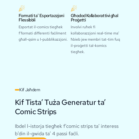
Formati ta’ Esportazzjoni
Għodod Kollaborattivi għal
Flessibbli
Proġetti
Esportat il-comics tiegħek
Involvi ruħek fi
f’formati differenti faċilment
kollaborazzjoni real-time ma’
għall-qsim u l-pubblikazzjoni.
ħbieb jew membri tat-tim fuq
il-proġetti tal-komics
tiegħek.
Kif Jaħdem
Kif Tista’ Tuża Generatur ta’
Comic Strips
Ibdel l-istorja tiegħek f’comic strips ta’ interess
b’din il-gwida ta’ 4 passi faċli.