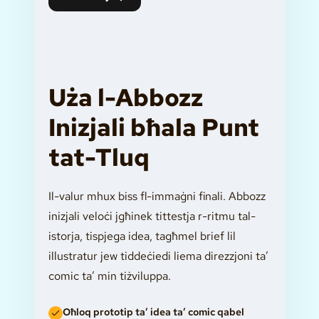
Uża l-Abbozz
Inizjali bħala Punt
tat-Tluq
Il-valur mhux biss fl-immaġni finali. Abbozz
inizjali veloċi jgħinek tittestja r-ritmu tal-
istorja, tispjega idea, tagħmel brief lil
illustratur jew tiddeċiedi liema direzzjoni ta’
comic ta’ min tiżviluppa.
Oħloq prototip ta’ idea ta’ comic qabel