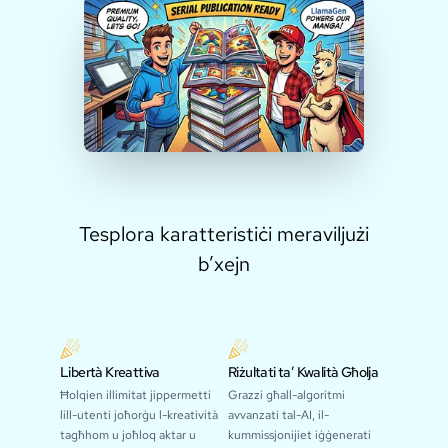
Tesplora karatteristiċi meraviljużi
b’xejn
Libertà Kreattiva
Riżultati ta’ Kwalità Għolja
Ħolqien illimitat jippermetti
Grazzi għall-algoritmi
lill-utenti joħorġu l-kreatività
avvanzati tal-AI, il-
tagħhom u joħloq aktar u
kummissjonijiet iġġenerati