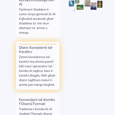
AI
Faċilment tħaddem il-
comic strips ġenerati bl-AI
b’għodod avvanzati għat-
tħaddima ta’ min ikun
dilettant ta’ anime u
manga.
Disinn Konsistenti tal-
Karattru
Żomm konsistenza tal-
karattri fuq diversi paneli
billi tuża l-ġeneratur tal-
komiks AI tagħna, biex il-
karattri jibqgħu fidili għad-
disinn tagħhom matul il-
anime jew manga tiegħek.
Konverżjoni tal-Komiks
f’Diversi Formati
Trasforma l-komiks bl-AI
tiegħek f’formati diversi