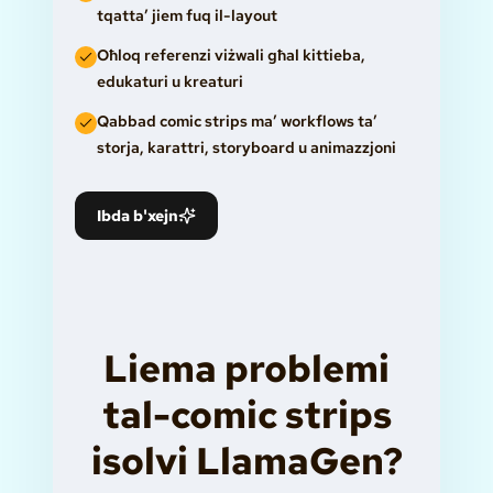
tqatta’ jiem fuq il-layout
Oħloq referenzi viżwali għal kittieba,
edukaturi u kreaturi
Qabbad comic strips ma’ workflows ta’
storja, karattri, storyboard u animazzjoni
Ibda b'xejn
Liema problemi
tal-comic strips
isolvi LlamaGen?