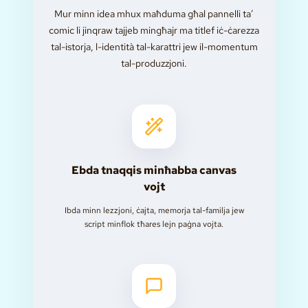
Mur minn idea mhux maħduma għal pannelli ta’
comic li jinqraw tajjeb mingħajr ma titlef iċ-ċarezza
tal-istorja, l-identità tal-karattri jew il-momentum
tal-produzzjoni.
Ebda tnaqqis minħabba canvas
vojt
Ibda minn lezzjoni, ċajta, memorja tal-familja jew
script minflok tħares lejn paġna vojta.