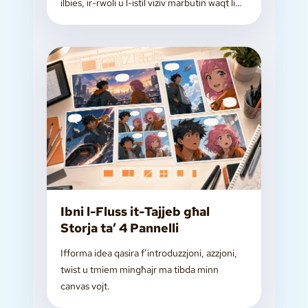
ilbies, ir-rwoli u l-istil viżiv marbutin waqt li
tibni l-istorja.
Ibni l-Fluss it-Tajjeb għal
Storja ta’ 4 Pannelli
Ifforma idea qasira f’introduzzjoni, azzjoni,
twist u tmiem mingħajr ma tibda minn
canvas vojt.