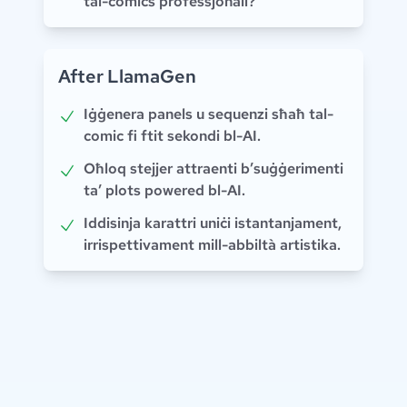
tal-comics professjonali?
After LlamaGen
Iġġenera panels u sequenzi sħaħ tal-
comic fi ftit sekondi bl-AI.
Oħloq stejjer attraenti b’suġġerimenti
ta’ plots powered bl-AI.
Iddisinja karattri uniċi istantanjament,
irrispettivament mill-abbiltà artistika.