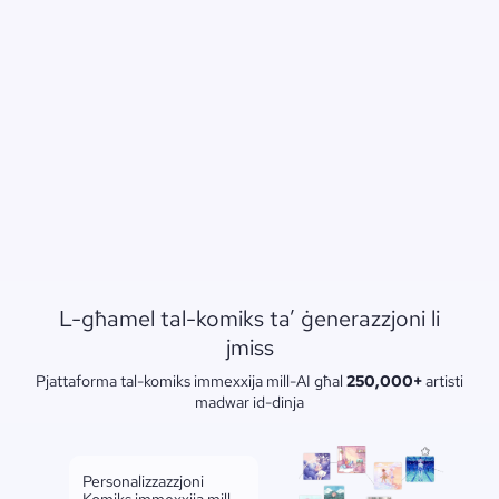
L-għamel tal-komiks ta’ ġenerazzjoni li
jmiss
Pjattaforma tal-komiks immexxija mill-AI għal
250,000+
artisti
madwar id-dinja
Personalizzazzjoni
Komiks immexxija mill-