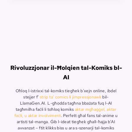
Rivoluzzjonar il-Ħolqien tal-Komiks bl-
AI
Oħloq l-istrixxi tal-komiks tiegħek b'xejn online, ibdel
stejjer f'
strip ta' comics li jimpressjonawk
bil-
LlamaGen.AI. L-għodda tagħna bbażata fuq l-AI
tagħmilha faċli li toħloq komiks
aktar mgħaġġel, aktar
faċli, u aktar involviment
. Perfett għal fans tal-anime u
artisti tal-manga. Ġib l-ideat tiegħek għall-ħajja b’AI
avvanzat – ftit klikks biss u ara s-szenarji tal-komiks