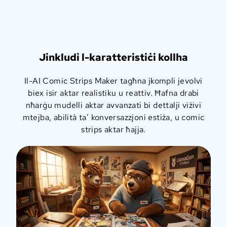
Jinkludi l-karatteristiċi kollha
Il-AI Comic Strips Maker tagħna jkompli jevolvi
biex isir aktar realistiku u reattiv. Ħafna drabi
nħarġu mudelli aktar avvanzati bi dettalji viżivi
mtejba, abilità ta’ konversazzjoni estiża, u comic
strips aktar ħajja.