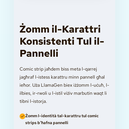
Żomm il-Karattri
Konsistenti Tul il-
Pannelli
Comic strip jaħdem biss meta l-qarrej
jagħraf l-istess karattru minn pannell għal
ieħor. Uża LlamaGen biex iżżomm l-uċuħ, l-
ilbies, ir-rwoli u l-istil viżiv marbutin waqt li
tibni l-istorja.
Żomm l-identità tal-karattru tul comic
strips b’ħafna pannelli