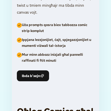
twist u tmiem mingħajr ma tibda minn
canvas vojt.
Uża prompts qosra biex tabbozza comic
strip komplut
Ippjana lezzjonijiet, ċajt, spjegazzjonijiet u
mumenti viżwali tal-istorja
Mur minn abbozz inizjali għal pannelli
raffinati fi ftit minuti
Ibda b'xejn