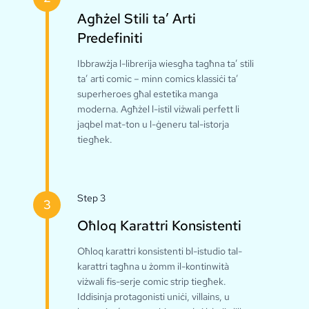
Agħżel Stili ta’ Arti
Predefiniti
Ibbrawżja l-librerija wiesgħa tagħna ta’ stili
ta’ arti comic – minn comics klassiċi ta’
superheroes għal estetika manga
moderna. Agħżel l-istil viżwali perfett li
jaqbel mat-ton u l-ġeneru tal-istorja
tiegħek.
Step 3
3
Oħloq Karattri Konsistenti
Oħloq karattri konsistenti bl-istudio tal-
karattri tagħna u żomm il-kontinwità
viżwali fis-serje comic strip tiegħek.
Iddisinja protagonisti uniċi, villains, u