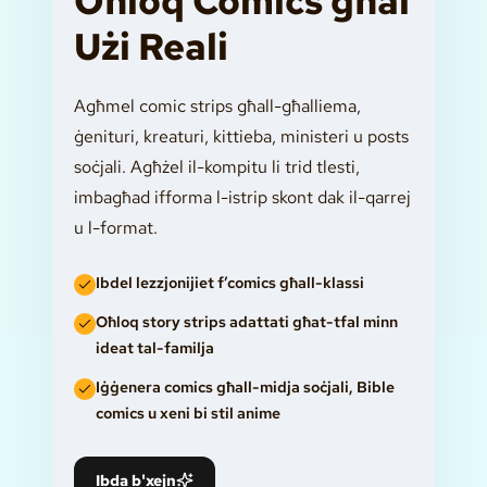
Oħloq Comics għal
Użi Reali
Agħmel comic strips għall-għalliema,
ġenituri, kreaturi, kittieba, ministeri u posts
soċjali. Agħżel il-kompitu li trid tlesti,
imbagħad ifforma l-istrip skont dak il-qarrej
u l-format.
Ibdel lezzjonijiet f’comics għall-klassi
Oħloq story strips adattati għat-tfal minn
ideat tal-familja
Iġġenera comics għall-midja soċjali, Bible
comics u xeni bi stil anime
Ibda b'xejn