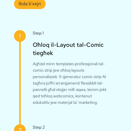
Ibda b'xejn
Step 1
1
Oħloq il-Layout tal-Comic
tiegħek
Agħżel minn templates professjonali tal-
comic strip jew oħloq layouts
personalizzati. Il-ġeneratur comic strip AI
tagħna joffri arranġamenti flessibbli tal-
pannelli għal stejjer mill-aqwa, kemm jekk
qed toħloq webcomics, kontenut
edukattiv jew materjal ta’ marketing.
Step 2
2