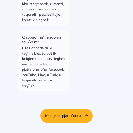
bħal storyboards, rumanzi,
vidjows, u awdjo, biex
tespandi l-possibbiltajiet
kreattivi tiegħek.
Qabbad ma’ fandoms
tal-Anime
Uża l-għodda tal-AI
tagħna biex torbot il-
ħolqien tal-komiks tiegħek
ma’ fandoms fuq
pjattaformi bħal Facebook,
YouTube, Line, u Pixiv, u
tespandi l-udjenza
tiegħek.
Mur għall-pjattaforma