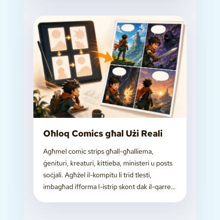
Oħloq Comics għal Użi Reali
Agħmel comic strips għall-għalliema,
ġenituri, kreaturi, kittieba, ministeri u posts
soċjali. Agħżel il-kompitu li trid tlesti,
imbagħad ifforma l-istrip skont dak il-qarrej
u l-format.