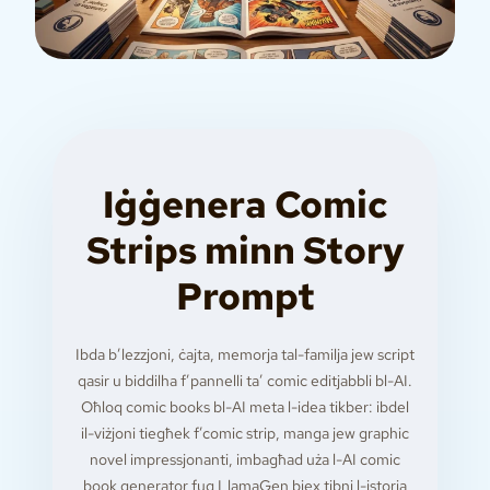
Iġġenera Comic
Strips minn Story
Prompt
Ibda b’lezzjoni, ċajta, memorja tal-familja jew script
qasir u biddilha f’pannelli ta’ comic editjabbli bl-AI.
Oħloq comic books bl-AI meta l-idea tikber: ibdel
il-viżjoni tiegħek f’comic strip, manga jew graphic
novel impressjonanti, imbagħad uża l-AI comic
book generator fuq LlamaGen biex tibni l-istorja