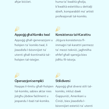
aħjar biċċiet.
huma ta’ kwalità għolja,
b’kwalità estettika u dettalji
sbieħ, komparabbli ma’ artisti
professjonali tal-komiks.
Appoġġ għal Komiks twal
Konsistenza tal-Karattru
Appoġġ għall-ġenerazzjoni u
Jiżgura konsistenza fl-
ħolqien ta' komiks twal, li
immaġni tal-karattri permezz
jissodisfa l-bżonnijiet ta'
ta’ mezzi tekniċi, jagħmilha
utenti għall-kontinwità tal-
eħfef għall-qarrejja biex
ħolqien tal-istejjer.
jidħlu fil-istorja.
Operazzjoni sempliċi
Stili diversi
Naqqas il-limitu għall-ħolqien
Appoġġ għal diversi stili tal-
tal-komiks, sabiex aktar nies
komiks, inkluż dawk
jistgħu jibdew faċilment u
Ġappuniżi, Amerikani u
jespandu l-bażi tal-komiks.
Ċiniżi, biex jissodisfa l-
bżonnijiet estetiċi ta' utenti